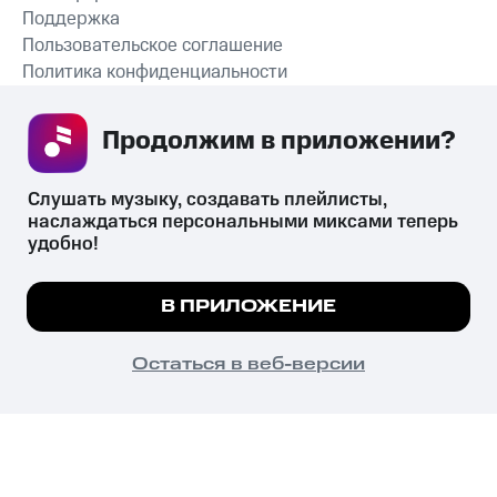
Поддержка
Пользовательское соглашение
Политика конфиденциальности
Рекомендательные технологии
Продолжим в приложении? 
СКАЧАТЬ ПРИЛОЖЕНИЕ
Слушать музыку, создавать плейлисты, 
наслаждаться персональными миксами теперь 
удобно!
Незаконное потребление наркотических средств,
психотропных веществ, их аналогов причиняет вред здоровью,
Мы используем куки, чтобы на сайте все
В ПРИЛОЖЕНИЕ
их незаконный оборот запрещён и влечёт установленную
работало.
Подробнее
законодательством ответственность.
© 2026 ООО «КИОН».
ПОНЯТНО
Остаться в веб-версии
Все права защищены
18+
Главная
В приложение
Избранное