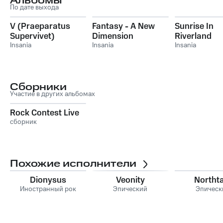
Альбомы
По дате выхода
V (Praeparatus
Fantasy - A New
Sunrise In
Supervivet)
Dimension
Riverland
Insania
Insania
Insania
Сборники
Участие в других альбомах
Rock Contest Live
сборник
Похожие исполнители
Dionysus
Veonity
Northta
Иностранный рок
Эпический
Эпическ