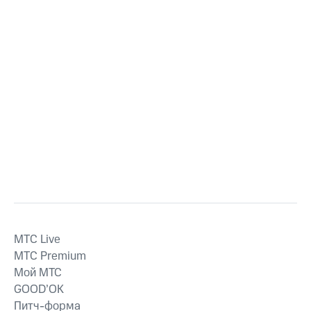
MTС Live
MTС Premium
Мой МТС
GOOD’OK
Питч-форма