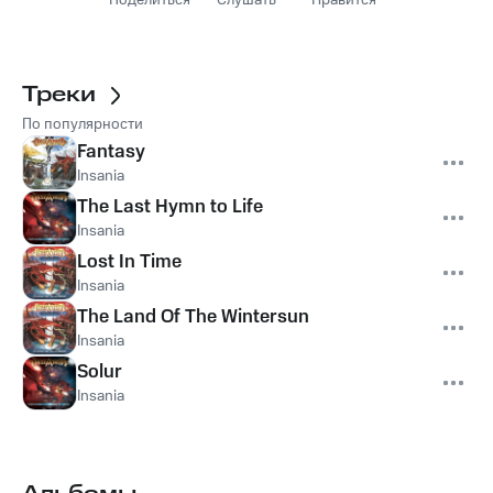
Поделиться
Слушать
Нравится
Треки
По популярности
Fantasy
Insania
The Last Hymn to Life
Insania
Lost In Time
Insania
The Land Of The Wintersun
Insania
Solur
Insania