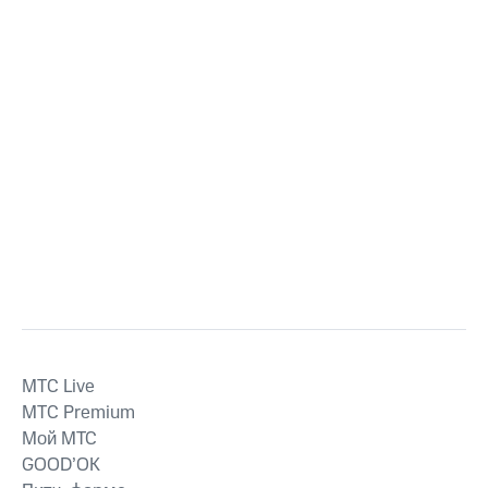
MTС Live
MTС Premium
Мой МТС
GOOD’OK