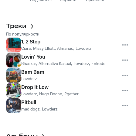
Поделиться
Слушать
Нравится
Треки
По популярности
1, 2 Step
Ciara
,
Missy Elliott
,
Almanac
,
Lowderz
Lovin' You
Bhaskar
,
Alternative Kasual
,
Lowderz
,
Enkode
Bam Bam
Lowderz
Drop It Low
Lowderz
,
Hugo Doche
,
2gether
Pitbull
mad dogz
,
Lowderz