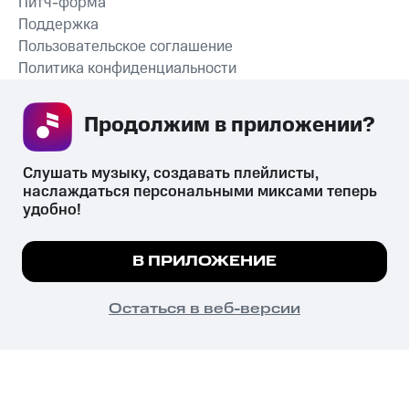
Питч-форма
Поддержка
Пользовательское соглашение
Политика конфиденциальности
Рекомендательные технологии
Продолжим в приложении? 
СКАЧАТЬ ПРИЛОЖЕНИЕ
Слушать музыку, создавать плейлисты, 
наслаждаться персональными миксами теперь 
удобно!
Незаконное потребление наркотических средств,
психотропных веществ, их аналогов причиняет вред здоровью,
Мы используем куки, чтобы на сайте все
В ПРИЛОЖЕНИЕ
их незаконный оборот запрещён и влечёт установленную
работало.
Подробнее
законодательством ответственность.
© 2026 ООО «КИОН».
ПОНЯТНО
Остаться в веб-версии
Все права защищены
18+
Главная
В приложение
Избранное