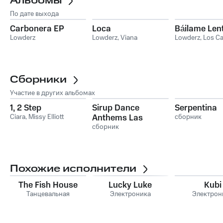
Альбомы
По дате выхода
Carbonera EP
Loca
Báilame Len
Lowderz
Lowderz
,
Viana
Lowderz
,
Los Ca
Сборники
Участие в других альбомах
1, 2 Step
Sirup Dance
Serpentina
Ciara
,
Missy Elliott
Anthems Las
сборник
Vegas 2018
сборник
Похожие исполнители
The Fish House
Lucky Luke
Kubi
Танцевальная
Электроника
Электрон