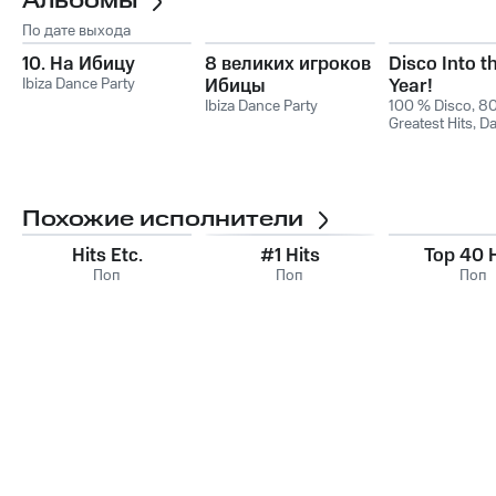
Альбомы
По дате выхода
10. На Ибицу
8 великих игроков
Disco Into t
Ibiza Dance Party
Ибицы
Year!
Ibiza Dance Party
100 % Disco
,
8
Greatest Hits
,
Da
2017
Похожие исполнители
Hits Etc.
#1 Hits
Top 40 H
Поп
Поп
Поп