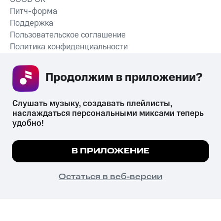
Питч-форма
Поддержка
Пользовательское соглашение
Политика конфиденциальности
Рекомендательные технологии
Продолжим в приложении? 
СКАЧАТЬ ПРИЛОЖЕНИЕ
Слушать музыку, создавать плейлисты, 
наслаждаться персональными миксами теперь 
удобно!
Незаконное потребление наркотических средств,
психотропных веществ, их аналогов причиняет вред здоровью,
Мы используем куки, чтобы на сайте все
В ПРИЛОЖЕНИЕ
их незаконный оборот запрещён и влечёт установленную
работало.
Подробнее
законодательством ответственность.
© 2026 ООО «КИОН».
ПОНЯТНО
Остаться в веб-версии
Все права защищены
18+
Главная
В приложение
Избранное