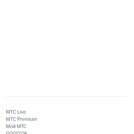
MTС Live
MTС Premium
Мой МТС
GOOD’OK