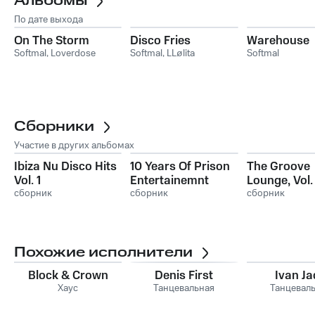
Альбомы
По дате выхода
On The Storm
Disco Fries
Warehouse
Softmal
,
Loverdose
Softmal
,
LLølita
Softmal
Сборники
Участие в других альбомах
Ibiza Nu Disco Hits
10 Years Of Prison
The Groove
Vol. 1
Entertainemnt
Lounge, Vol. 
сборник
сборник
сборник
Похожие исполнители
Block & Crown
Denis First
Ivan Ja
Хаус
Танцевальная
Танцевал