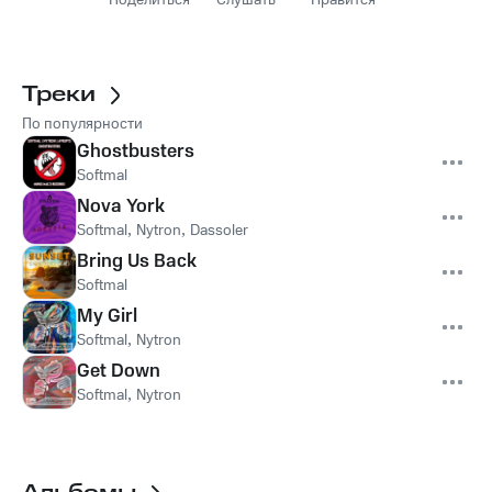
Поделиться
Слушать
Нравится
Треки
По популярности
Ghostbusters
Softmal
Nova York
Softmal
,
Nytron
,
Dassoler
Bring Us Back
Softmal
My Girl
Softmal
,
Nytron
Get Down
Softmal
,
Nytron