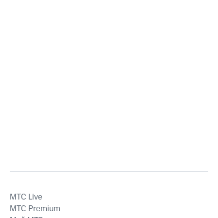
MTС Live
MTС Premium