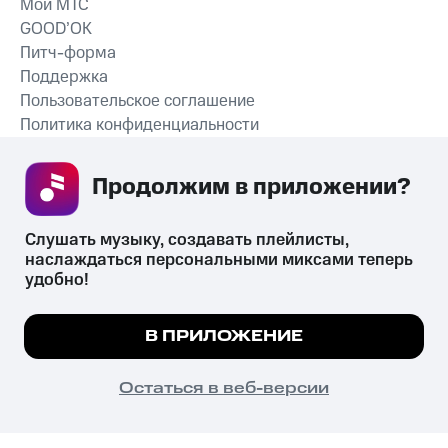
Мой МТС
GOOD’OK
Питч-форма
Поддержка
Пользовательское соглашение
Политика конфиденциальности
Рекомендательные технологии
Продолжим в приложении? 
СКАЧАТЬ ПРИЛОЖЕНИЕ
Слушать музыку, создавать плейлисты, 
наслаждаться персональными миксами теперь 
удобно!
Незаконное потребление наркотических средств,
психотропных веществ, их аналогов причиняет вред здоровью,
Мы используем куки, чтобы на сайте все
В ПРИЛОЖЕНИЕ
их незаконный оборот запрещён и влечёт установленную
работало.
Подробнее
законодательством ответственность.
© 2026 ООО «КИОН».
ПОНЯТНО
Остаться в веб-версии
Все права защищены
18+
Главная
В приложение
Избранное