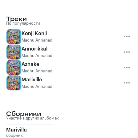
Треки
По популярности
Konji Konji
Madhu Annanad
Annorikkal
Madhu Annanad
Azhake
Madhu Annanad
Mariville
Madhu Annanad
Сборники
Участие в других альбомах
Marivillu
сборник