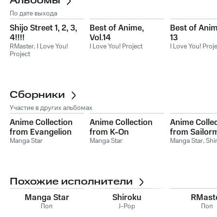
Альбомы
По дате выхода
Shijo Street 1, 2, 3,
Best of Anime,
Best of Anim
4!!!!
Vol.14
13
RMaster
,
I Love You!
I Love You! Project
I Love You! Proj
Project
Сборники
Участие в других альбомах
Anime Collection
Anime Collection
Anime Colle
from Evangelion
from K-On
from Sailor
Manga Star
Manga Star
Manga Star
,
Shi
Похожие исполнители
Manga Star
Shiroku
RMast
Поп
J-Pop
Поп