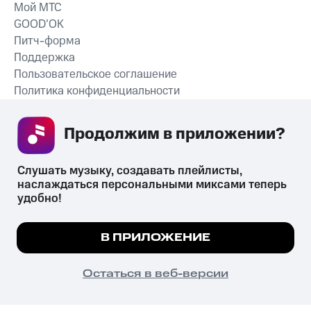
Мой МТС
GOOD’OK
Питч-форма
Поддержка
Пользовательское соглашение
Политика конфиденциальности
Рекомендательные технологии
Продолжим в приложении? 
СКАЧАТЬ ПРИЛОЖЕНИЕ
Слушать музыку, создавать плейлисты, 
наслаждаться персональными миксами теперь 
удобно!
Незаконное потребление наркотических средств,
психотропных веществ, их аналогов причиняет вред здоровью,
Мы используем куки, чтобы на сайте все
В ПРИЛОЖЕНИЕ
их незаконный оборот запрещён и влечёт установленную
работало.
Подробнее
законодательством ответственность.
© 2026 ООО «КИОН».
ПОНЯТНО
Остаться в веб-версии
Все права защищены
18+
Главная
В приложение
Избранное