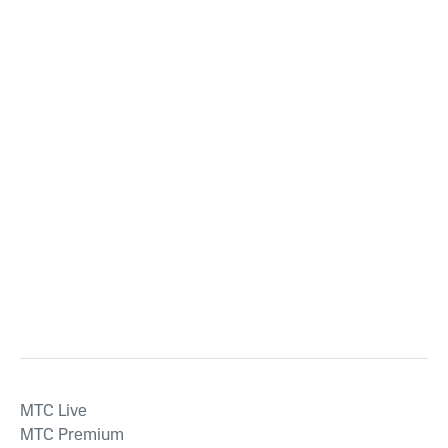
MTС Live
MTС Premium