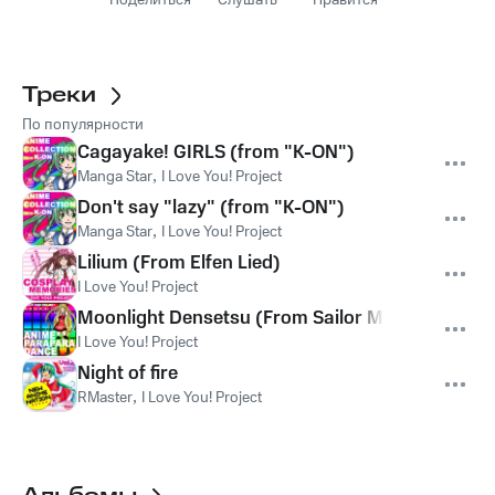
Поделиться
Слушать
Нравится
Треки
По популярности
Cagayake! GIRLS (from "K-ON")
Manga Star
,
I Love You! Project
Don't say "lazy" (from "K-ON")
Manga Star
,
I Love You! Project
Lilium (From Elfen Lied)
I Love You! Project
Moonlight Densetsu (From Sailor Moon)
I Love You! Project
Night of fire
RMaster
,
I Love You! Project