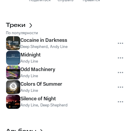
Поделиться
Слушать
Нравится
Треки
По популярности
Cocaine in Darkness
Deep Shepherd
,
Andy Line
Midnight
Andy Line
Odd Machinery
Andy Line
Colors Of Summer
Andy Line
Silence of Night
Andy Line
,
Deep Shepherd