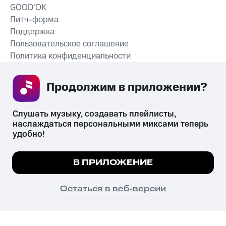
GOOD’OK
Питч-форма
Поддержка
Пользовательское соглашение
Политика конфиденциальности
Рекомендательные технологии
Продолжим в приложении? 
СКАЧАТЬ ПРИЛОЖЕНИЕ
Слушать музыку, создавать плейлисты, 
наслаждаться персональными миксами теперь 
удобно!
Незаконное потребление наркотических средств,
психотропных веществ, их аналогов причиняет вред здоровью,
Мы используем куки, чтобы на сайте все
В ПРИЛОЖЕНИЕ
их незаконный оборот запрещён и влечёт установленную
работало.
Подробнее
законодательством ответственность.
© 2026 ООО «КИОН».
ПОНЯТНО
Остаться в веб-версии
Все права защищены
18+
Главная
В приложение
Избранное