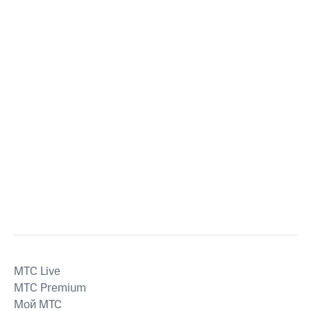
MTС Live
MTС Premium
Мой МТС