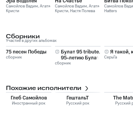
Эра Водолея
На Счастье
Битва Поко
Самойлов Вадим
,
Агата
Самойлов Вадим
,
Агата
Самойлов Вад
Кристи
Кристи
,
Настя Полева
Hatters
Сборники
Участие в других альбомах
75 песен Победы
Булат 95 tribute. К
Я такой, 
сборник
95-летию Булата
СерьГа
сборник
Окуджавы. Part I
Похожие исполнители
Глеб Самойлов
ГештальТ
The Mat
Иностранный рок
Русский рок
Русский 