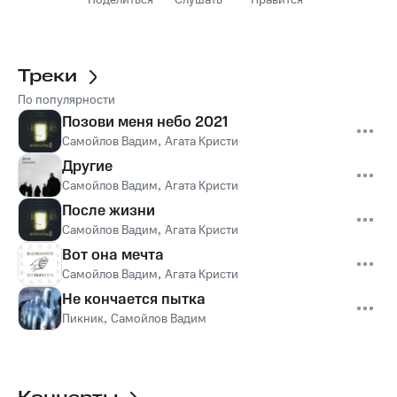
Поделиться
Слушать
Нравится
Треки
По популярности
Позови меня небо 2021
Самойлов Вадим
,
Агата Кристи
Другие
Самойлов Вадим
,
Агата Кристи
После жизни
Самойлов Вадим
,
Агата Кристи
Вот она мечта
Самойлов Вадим
,
Агата Кристи
Не кончается пытка
Пикник
,
Самойлов Вадим