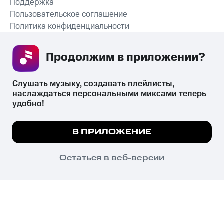
Поддержка
Пользовательское соглашение
Политика конфиденциальности
Рекомендательные технологии
Продолжим в приложении? 
СКАЧАТЬ ПРИЛОЖЕНИЕ
Слушать музыку, создавать плейлисты, 
наслаждаться персональными миксами теперь 
удобно!
Незаконное потребление наркотических средств,
психотропных веществ, их аналогов причиняет вред здоровью,
Мы используем куки, чтобы на сайте все
В ПРИЛОЖЕНИЕ
их незаконный оборот запрещён и влечёт установленную
работало.
Подробнее
законодательством ответственность.
© 2026 ООО «КИОН».
ПОНЯТНО
Остаться в веб-версии
Все права защищены
18+
Главная
В приложение
Избранное