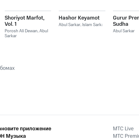
Shoriyot Marfot,
Hashor Keyamot
Gurur Pre
Vol. 1
Sudha
Abul Sarkar
,
Islam Sarkar
Porosh Ali Dewan
,
Abul
Abul Sarkar
Sarkar
ьбомах
ановите приложение
MTС Live
Н Музыка
MTС Prem