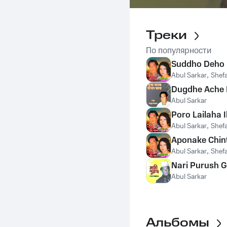
Треки
По популярности
Suddho Deho 
Abul Sarkar
,
Shefa
Dugdhe Ache
Abul Sarkar
Poro Lailaha Il
Abul Sarkar
,
Shefa
Aponake Chin
Abul Sarkar
,
Shefa
Nari Purush G
Abul Sarkar
Альбомы