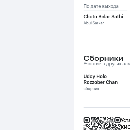
По дате выхода
Choto Belar Sathi
Abul Sarkar
Сборники
Участие в других ал
Udoy Holo
Rozzober Chan
сборник
Уст
КИО