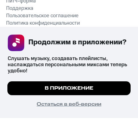
Питч-форма
Поддержка
Пользовательское соглашение
Политика конфиденциальности
Рекомендательные технологии
Продолжим в приложении? 
СКАЧАТЬ ПРИЛОЖЕНИЕ
Слушать музыку, создавать плейлисты, 
наслаждаться персональными миксами теперь 
удобно!
Незаконное потребление наркотических средств,
психотропных веществ, их аналогов причиняет вред здоровью,
Мы используем куки, чтобы на сайте все
В ПРИЛОЖЕНИЕ
их незаконный оборот запрещён и влечёт установленную
работало.
Подробнее
законодательством ответственность.
© 2026 ООО «КИОН».
ПОНЯТНО
Остаться в веб-версии
Все права защищены
18+
Главная
В приложение
Избранное