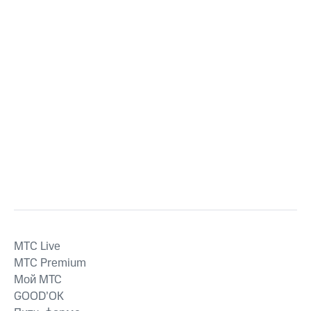
MTС Live
MTС Premium
Мой МТС
GOOD’OK