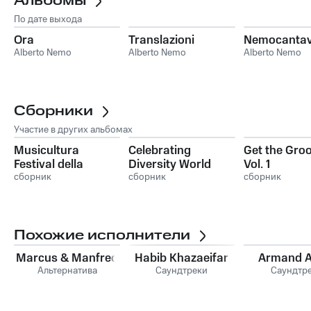
Альбомы
По дате выхода
Ora
Translazioni
Nemocanta
Alberto Nemo
Alberto Nemo
Alberto Nemo
Сборники
Участие в других альбомах
Musicultura
Celebrating
Get the Gro
Festival della
Diversity World
Vol. 1
canzone popolare e
сборник
Music
сборник
сборник
d'autore XXIX
Edizione (2018)
Похожие исполнители
Marcus & Manfred
Habib Khazaeifar
Armand 
Альтернатива
Саундтреки
Саундтр