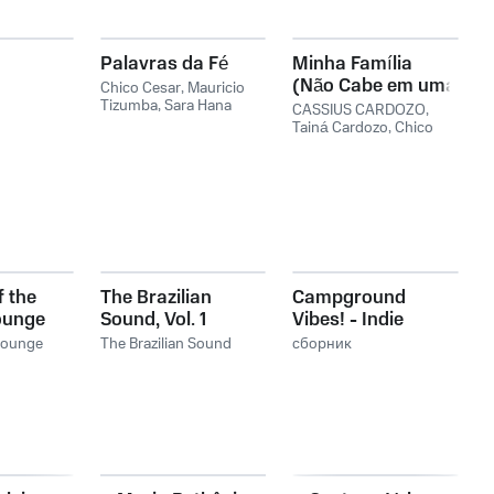
Palavras da Fé
Minha Família
(Não Cabe em uma
Chico Cesar
,
Mauricio
Tizumba
,
Sara Hana
Ilha)
CASSIUS CARDOZO
,
Tainá Cardozo
,
Chico
Cesar
f the
The Brazilian
Campground
ounge
Sound, Vol. 1
Vibes! - Indie
l. 2
(Music in All
Music for a
 Lounge
The Brazilian Sound
сборник
Genres from
Weekend Getaway
Brazil)