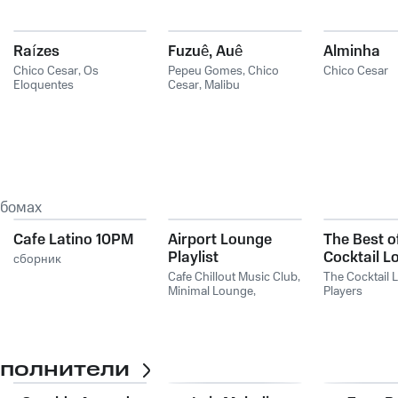
Raízes
Fuzuê, Auê
Alminha
Chico Cesar
,
Os
Pepeu Gomes
,
Chico
Chico Cesar
Eloquentes
Cesar
,
Malibu
ьбомах
Cafe Latino 10PM
Airport Lounge
The Best o
Playlist
Cocktail L
сборник
Players, Vo
Cafe Chillout Music Club
,
The Cocktail
Minimal Lounge
,
Players
Instrumental Chillout
Lounge Music Club
сполнители