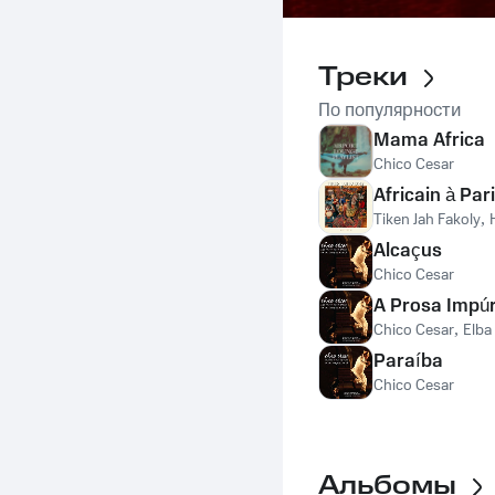
Треки
По популярности
Mama Africa
Chico Cesar
Africain à Par
Tiken Jah Fakoly
,
Alcaçus
Chico Cesar
A Prosa Impúr
Chico Cesar
,
Elba
Paraíba
Chico Cesar
Альбомы