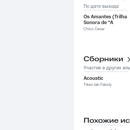
По дате выхода
Os Amantes (Trilha
Sonora de “A
Nobreza do
Chico Cesar
Amor”)
Сборники
Участие в других ал
Acoustic
Tiken Jah Fakoly
Похожие и