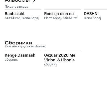
Альбомы
По дате выхода
Rastësisht
Renin ja dina na
DASHNI
Aziz Murati
,
Blerta Sopaj
Blerta Sopaj
,
Aziz Murati
Blerta Sopaj
Сборники
Участие в других альбомах
Kenge Dasmash
Gezuar 2020 Me
сборник
Vizioni & Libonia
сборник