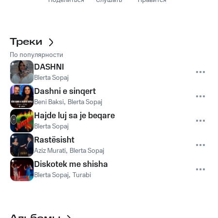
Поделиться
Слушать
Нравится
Треки
По популярности
DASHNI
Blerta Sopaj
Dashni e sinqert
Beni Baksi
,
Blerta Sopaj
Hajde luj sa je beqare
Blerta Sopaj
Rastësisht
Aziz Murati
,
Blerta Sopaj
Diskotek me shisha
Blerta Sopaj
,
Turabi