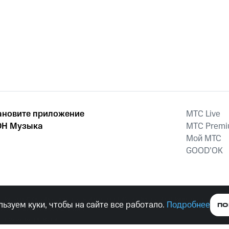
ановите приложение
MTС Live
Н Музыка
MTС Prem
Мой МТС
GOOD’OK
наркотических средств, психотропных веществ, их аналогов причиня
ьзуем куки, чтобы на сайте все работало.
Подробнее
ПО
тельством ответственность.
е права защищены