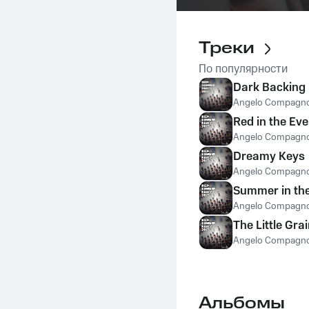
Треки
По популярности
Dark Backing
Angelo Compagn
Red in the Ev
Angelo Compagn
Dreamy Keys
Angelo Compagn
Summer in the
Angelo Compagn
The Little Gra
Angelo Compagn
Альбомы