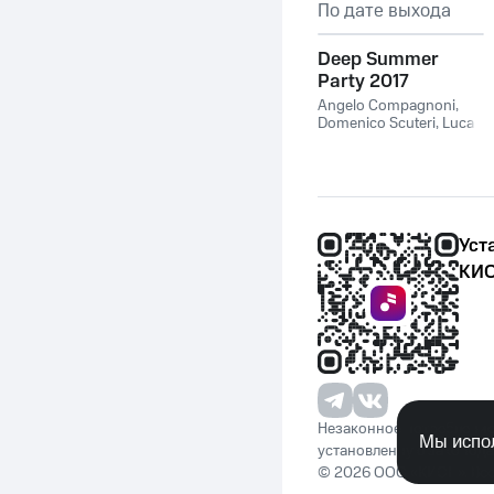
По дате выхода
Deep Summer
Party 2017
Angelo Compagnoni
,
Domenico Scuteri
,
Luca
Leonori
,
Leopoldo
Lombardi
Уст
КИО
Незаконное потребление 
Мы испол
установленную законода
© 2026 ООО «КИОН». Вс