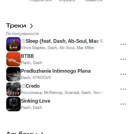
Поделиться
Слушать
Нравится
Треки
По популярности
Sleep (feat. Dash, Ab-Soul, Mac Miller)
Vince Staples
,
Dash
,
Ab-Soul
,
Mac Miller
BTBB
Flash
,
Dash
Predlozhenie Intimnogo Plana
Dash
,
STROOVE
Credo
Россомаха
,
Mr.Reinop
,
Scandal
,
Dash
,
Yeskela
,
Лихт
Sinking Love
Flash
,
Dash