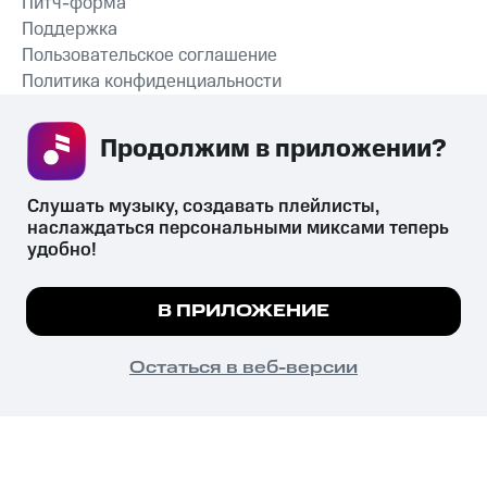
Питч-форма
Поддержка
Пользовательское соглашение
Политика конфиденциальности
Рекомендательные технологии
Продолжим в приложении? 
СКАЧАТЬ ПРИЛОЖЕНИЕ
Слушать музыку, создавать плейлисты, 
наслаждаться персональными миксами теперь 
удобно!
Незаконное потребление наркотических средств,
психотропных веществ, их аналогов причиняет вред здоровью,
Мы используем куки, чтобы на сайте все
В ПРИЛОЖЕНИЕ
их незаконный оборот запрещён и влечёт установленную
работало.
Подробнее
законодательством ответственность.
© 2026 ООО «КИОН».
ПОНЯТНО
Остаться в веб-версии
Все права защищены
18+
Главная
В приложение
Избранное