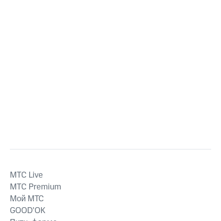
MTС Live
MTС Premium
Мой МТС
GOOD’OK