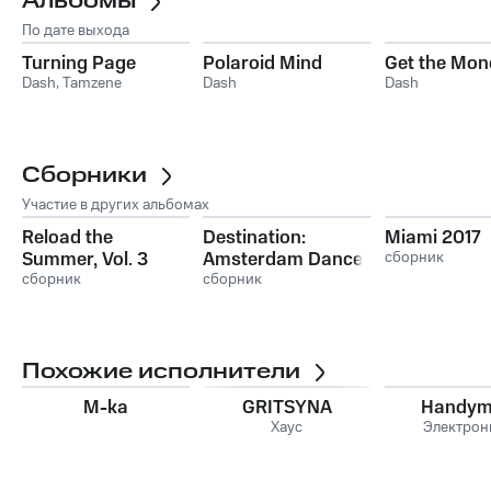
Альбомы
По дате выхода
Turning Page
Polaroid Mind
Get the Mon
Dash
,
Tamzene
Dash
Dash
Сборники
Участие в других альбомах
Reload the
Destination:
Miami 2017
Summer, Vol. 3
Amsterdam Dance
сборник
сборник
Event 2017
сборник
Похожие исполнители
M-ka
GRITSYNA
Handy
Хаус
Электрон