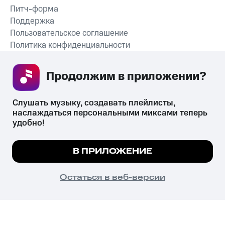
Питч-форма
Поддержка
Пользовательское соглашение
Политика конфиденциальности
Рекомендательные технологии
Продолжим в приложении? 
СКАЧАТЬ ПРИЛОЖЕНИЕ
Слушать музыку, создавать плейлисты, 
наслаждаться персональными миксами теперь 
удобно!
Незаконное потребление наркотических средств,
психотропных веществ, их аналогов причиняет вред здоровью,
Мы используем куки, чтобы на сайте все
В ПРИЛОЖЕНИЕ
их незаконный оборот запрещён и влечёт установленную
работало.
Подробнее
законодательством ответственность.
© 2026 ООО «КИОН».
ПОНЯТНО
Остаться в веб-версии
Все права защищены
18+
Главная
В приложение
Избранное