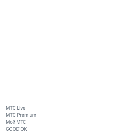
MTС Live
MTС Premium
Мой МТС
GOOD’OK