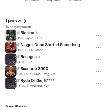
Поделиться
Слушать
Нравится
Треки
По популярности
Blackout
DMX
,
Jay-Z
,
L.O.X.
Niggaz Done Started Something
DMX
,
L.O.X.
,
Mase
Recognize
L.O.X.
,
Eve
Scenario 2000
Eve
,
L.O.X.
,
DMX
,
Drag-On
Ryde Or Die, B****
L.O.X.
,
Timbaland
,
Eve