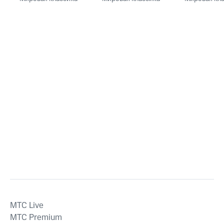
MTС Live
MTС Premium