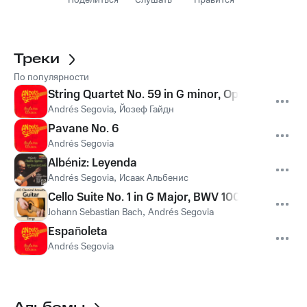
Поделиться
Слушать
Нравится
Треки
По популярности
String Quartet No. 59 in G minor, Op. 74, No. 3, Ho
Andrés Segovia
,
Йозеф Гайдн
Pavane No. 6
Andrés Segovia
Albéniz: Leyenda
Andrés Segovia
,
Исаак Альбенис
Cello Suite No. 1 in G Major, BWV 1007: I. Prelude
Johann Sebastian Bach
,
Andrés Segovia
Españoleta
Andrés Segovia