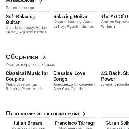
Альбомы
По дате выхода
Soft Relaxing
Relaxing Guitar
The Art Of G
Guitar
Claude Debussy
,
Adrian
Andrés Segovia
Le Roy
,
Agustín Barrios
Williams
Claude Debussy
,
Adrian
Mangoré
,
Alexandre
Le Roy
,
Agustín Barrios
Tansman
,
Alfonso
Mangoré
,
Alexandre
Broqua
,
Alonso Mudarra
,
Tansman
,
Alfonso
Andrés Segovia
Broqua
,
Alonso Mudarra
,
Andrés Segovia
Сборники
Участие в других альбомах
Classical Music for
Classical Love
J.S. Bach: S
Couples
Songs
Power
Piano Love Songs
,
Александр Николаевич
Johann Sebasti
Relaxing Piano Music
Скрябин
,
Claude
Consort
,
Soft Piano
Debussy
,
Эрик Сати
,
Music
Ференц Лист
,
Франц
Шуберт
,
Фридерик
Шопен
,
Beethoven
Consort
,
Fur Elise
,
Похожие исполнители
Moonlight Sonata
Julian Bream
Francisco Tárrega
Göran Söll
Мировая классика
Мировая классика
Мировая кл