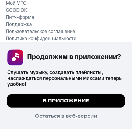
Мой МТС
GOOD’OK
Питч-форма
Поддержка
Пользовательское соглашение
Политика конфиденциальности
Рекомендательные технологии
Продолжим в приложении? 
СКАЧАТЬ ПРИЛОЖЕНИЕ
Слушать музыку, создавать плейлисты, 
наслаждаться персональными миксами теперь 
удобно!
Незаконное потребление наркотических средств,
психотропных веществ, их аналогов причиняет вред здоровью,
Мы используем куки, чтобы на сайте все
В ПРИЛОЖЕНИЕ
их незаконный оборот запрещён и влечёт установленную
работало.
Подробнее
законодательством ответственность.
© 2026 ООО «КИОН».
ПОНЯТНО
Остаться в веб-версии
Все права защищены
18+
Главная
В приложение
Избранное