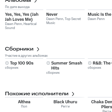
Альбомы
По дате выхода
Yes, Yes, Yes (Jah
Never
Music Is the
Jah Loves Me)
Dawn Penn
,
Top Secret
Dawn Penn
Music
Dawn Penn
,
Heartical
Sound
Сборники
Участие в других альбомах
Top 100 90s
Summer Smash
R&B: The 
сборник
HIts
сборник
сборник
Похожие исполнители
Althea
Black Uhuru
Chaka De
Поп
Регги
Plier
Регги