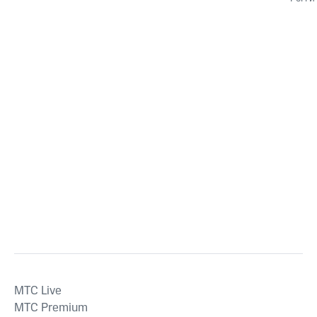
MTС Live
MTС Premium