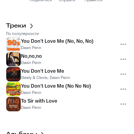
Поделиться
Слушать
Нравится
Треки
По популярности
You Don't Love Me (No, No, No)
Dawn Penn
No,no,no
Dawn Penn
You Don't Love Me
Steely & Clevie
,
Dawn Penn
You Don't Love Me (No No No)
Dawn Penn
To Sir with Love
Dawn Penn