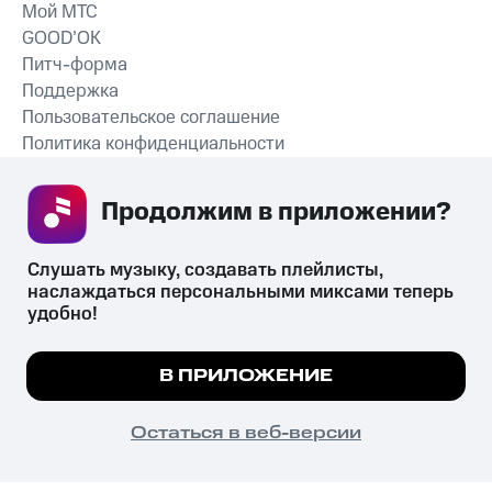
Мой МТС
GOOD’OK
Питч-форма
Поддержка
Пользовательское соглашение
Политика конфиденциальности
Рекомендательные технологии
Продолжим в приложении? 
СКАЧАТЬ ПРИЛОЖЕНИЕ
Слушать музыку, создавать плейлисты, 
наслаждаться персональными миксами теперь 
удобно!
Незаконное потребление наркотических средств,
психотропных веществ, их аналогов причиняет вред здоровью,
Мы используем куки, чтобы на сайте все
В ПРИЛОЖЕНИЕ
их незаконный оборот запрещён и влечёт установленную
работало.
Подробнее
законодательством ответственность.
© 2026 ООО «КИОН».
ПОНЯТНО
Остаться в веб-версии
Все права защищены
18+
Главная
В приложение
Избранное