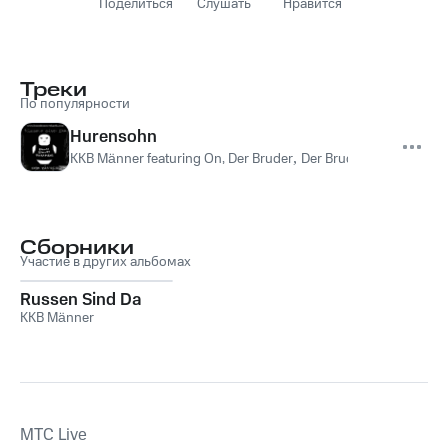
Поделиться
Слушать
Нравится
Треки
По популярности
Hurensohn
KKB Männer featuring On, Der Bruder
,
Der Bruder
,
KKB Männer 
Сборники
Участие в других альбомах
Russen Sind Da
KKB Männer
MTС Live