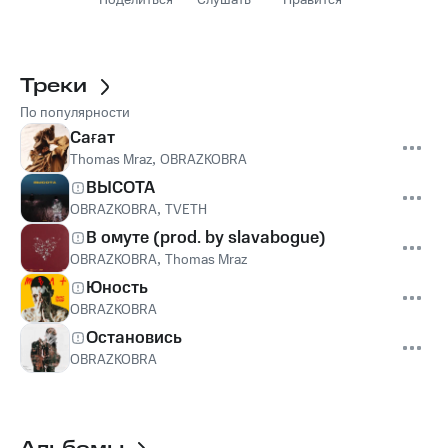
Поделиться
Слушать
Нравится
Треки
По популярности
Сағат
Thomas Mraz
,
OBRAZKOBRA
ВЫСОТА
OBRAZKOBRA
,
TVETH
В омуте (prod. by slavabogue)
OBRAZKOBRA
,
Thomas Mraz
Юность
OBRAZKOBRA
Остановись
OBRAZKOBRA