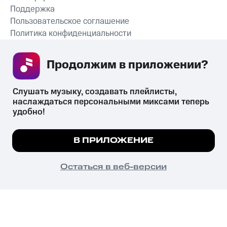
Поддержка
Пользовательское соглашение
Политика конфиденциальности
Рекомендательные технологии
Продолжим в приложении? 
СКАЧАТЬ ПРИЛОЖЕНИЕ
Слушать музыку, создавать плейлисты, 
наслаждаться персональными миксами теперь 
удобно!
Незаконное потребление наркотических средств,
психотропных веществ, их аналогов причиняет вред здоровью,
Мы используем куки, чтобы на сайте все
В ПРИЛОЖЕНИЕ
их незаконный оборот запрещён и влечёт установленную
работало.
Подробнее
законодательством ответственность.
© 2026 ООО «КИОН».
ПОНЯТНО
Остаться в веб-версии
Все права защищены
18+
Главная
В приложение
Избранное