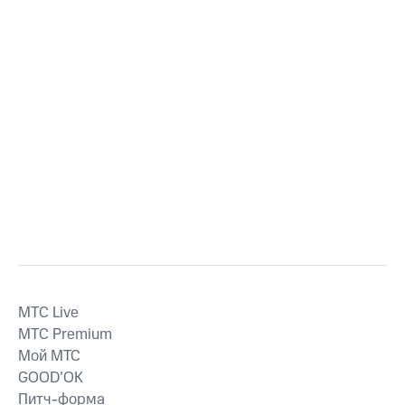
MTС Live
MTС Premium
Мой МТС
GOOD’OK
Питч-форма