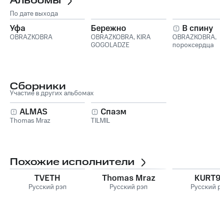
Альбомы
По дате выхода
Уфа
Бережно
В спину
OBRAZKOBRA
OBRAZKOBRA
,
KIRA
OBRAZKOBRA
,
GOGOLАDZE
пороксердца
Сборники
Участие в других альбомах
ALMAS
Спазм
Thomas Mraz
TILMIL
Похожие исполнители
TVETH
Thomas Mraz
KURT
Русский рэп
Русский рэп
Русский 