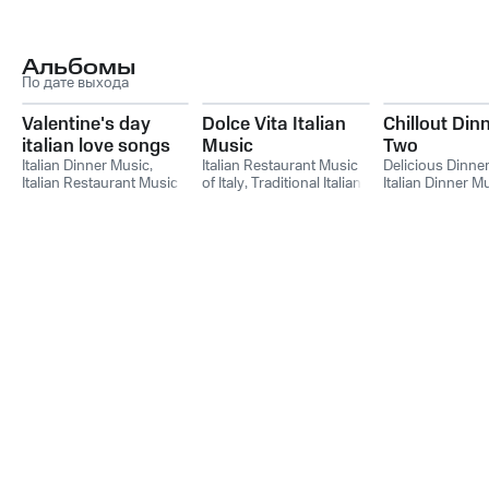
Альбомы
По дате выхода
Valentine's day
Dolce Vita Italian
Chillout Dinn
italian love songs
Music
Two
Italian Dinner Music,
Italian Restaurant Music
Delicious Dinne
Italian Restaurant Music
of Italy
,
Traditional Italian
Italian Dinner M
of Italy, Love Generation
,
Songs
,
Italian Dinner
Italian Restaurant Music
Music
,
Italian Dinner
of Italy
,
Love Generation
,
Music, Traditional Italian
Italian Dinner Music
Songs, Italian Restaurant
Music of Italy