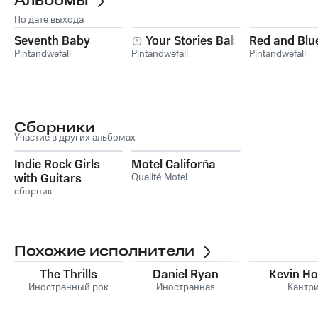
Альбомы
По дате выхода
Seventh Baby
Your Stories Baby
Red and Blu
Pintandwefall
Pintandwefall
Pintandwefall
Сборники
Участие в других альбомах
Indie Rock Girls
Motel Califorña
with Guitars
Qualité Motel
сборник
Похожие исполнители
The Thrills
Daniel Ryan
Kevin H
Иностранный рок
Иностранная
Кантр