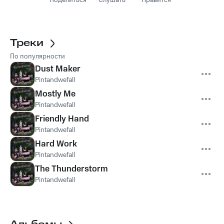
Поделиться
Слушать
Нравится
Треки
По популярности
Dust Maker
Pintandwefall
Mostly Me
Pintandwefall
Friendly Hand
Pintandwefall
Hard Work
Pintandwefall
The Thunderstorm
Pintandwefall