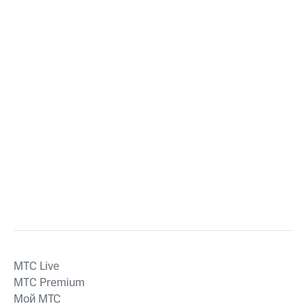
MTС Live
MTС Premium
Мой МТС