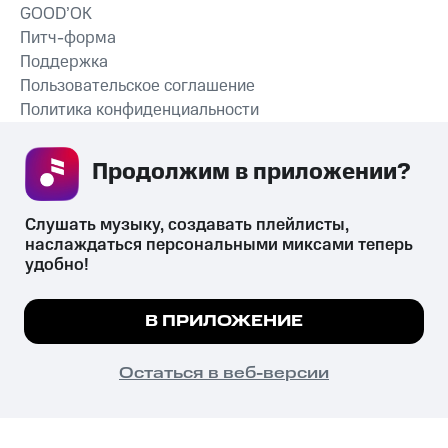
GOOD’OK
Питч-форма
Поддержка
Пользовательское соглашение
Политика конфиденциальности
Рекомендательные технологии
Продолжим в приложении? 
СКАЧАТЬ ПРИЛОЖЕНИЕ
Слушать музыку, создавать плейлисты, 
наслаждаться персональными миксами теперь 
удобно!
Незаконное потребление наркотических средств,
психотропных веществ, их аналогов причиняет вред здоровью,
Мы используем куки, чтобы на сайте все
В ПРИЛОЖЕНИЕ
их незаконный оборот запрещён и влечёт установленную
работало.
Подробнее
законодательством ответственность.
© 2026 ООО «КИОН».
ПОНЯТНО
Остаться в веб-версии
Все права защищены
18+
Главная
В приложение
Избранное