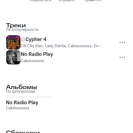
Поделиться
Слушать
Нравится
Треки
По популярности
Cypher 4
Clit Cliq Klan
,
Lady Dahlia
,
Cakesssssss
,
Demplz
No Radio Play
Cakesssssss
Альбомы
По дате выхода
No Radio Play
Cakesssssss