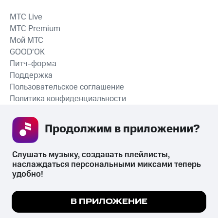
MTС Live
MTС Premium
Мой МТС
GOOD’OK
Питч-форма
Поддержка
Пользовательское соглашение
Политика конфиденциальности
Рекомендательные технологии
Продолжим в приложении? 
СКАЧАТЬ ПРИЛОЖЕНИЕ
Слушать музыку, создавать плейлисты, 
наслаждаться персональными миксами теперь 
удобно!
Незаконное потребление наркотических средств,
психотропных веществ, их аналогов причиняет вред здоровью,
Мы используем куки, чтобы на сайте все
В ПРИЛОЖЕНИЕ
их незаконный оборот запрещён и влечёт установленную
работало.
Подробнее
законодательством ответственность.