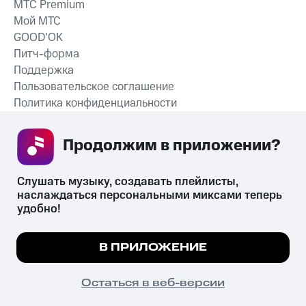
MTС Premium
Мой МТС
GOOD’OK
Питч-форма
Поддержка
Пользовательское соглашение
Политика конфиденциальности
Рекомендательные технологии
Продолжим в приложении? 
СКАЧАТЬ ПРИЛОЖЕНИЕ
Слушать музыку, создавать плейлисты, 
наслаждаться персональными миксами теперь 
удобно!
Незаконное потребление наркотических средств,
психотропных веществ, их аналогов причиняет вред здоровью,
Мы используем куки, чтобы на сайте все
В ПРИЛОЖЕНИЕ
их незаконный оборот запрещён и влечёт установленную
работало.
Подробнее
законодательством ответственность.
© 2026 ООО «КИОН».
ПОНЯТНО
Остаться в веб-версии
Все права защищены
18+
Главная
В приложение
Избранное