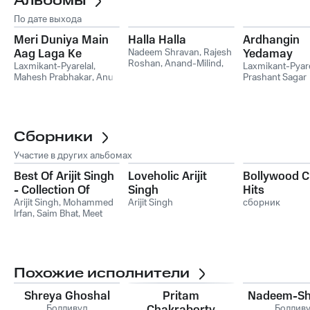
Альбомы
По дате выхода
Meri Duniya Main
Halla Halla
Ardhangin
Aag Laga Ke
Nadeem Shravan
,
Rajesh
Yedamay
Roshan
,
Anand-Milind
,
Laxmikant-Pyarelal
,
Laxmikant-Pyare
Laxmikant-Pyarelal
,
Dilip
Mahesh Prabhakar
,
Anu
Prashant Sagar
Sen-Sameer Sen
Dubey
Сборники
Участие в других альбомах
Best Of Arijit Singh
Loveholic Arijit
Bollywood C
- Collection Of
Singh
Hits
Romantic Songs
Arijit Singh
,
Mohammed
Arijit Singh
сборник
Irfan
,
Saim Bhat
,
Meet
Bros
Похожие исполнители
Shreya Ghoshal
Pritam
Nadeem-Sh
Болливуд
Chakraborty
Боллив