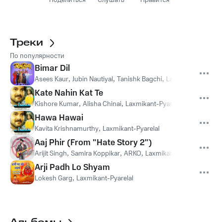
Поделиться
Слушать
Нравится
Треки
По популярности
Bimar Dil
Asees Kaur
,
Jubin Nautiyal
,
Tanishk Bagchi
,
Laxmikant-Pyarela
Kate Nahin Kat Te
Kishore Kumar
,
Alisha Chinai
,
Laxmikant-Pyarelal
Hawa Hawai
Kavita Krishnamurthy
,
Laxmikant-Pyarelal
Aaj Phir (From "Hate Story 2")
Arijit Singh
,
Samira Koppikar
,
ARKO
,
Laxmikant-Pyarelal
,
Aziz 
Arji Padh Lo Shyam
Lokesh Garg
,
Laxmikant-Pyarelal