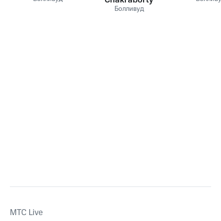
Болливуд
MTС Live