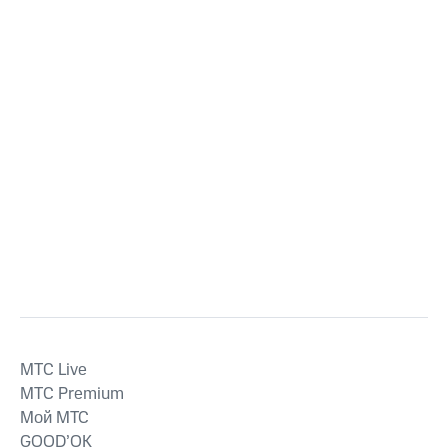
MTС Live
MTС Premium
Мой МТС
GOOD’OK