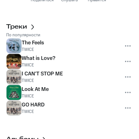
Поделиться
Слушать
Нравится
Треки
По популярности
The Feels
TWICE
What is Love?
TWICE
I CAN'T STOP ME
TWICE
Look At Me
TWICE
GO HARD
TWICE