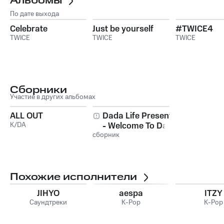
Альбомы
По дате выхода
Celebrate
Just be yourself
#TWICE4
TWICE
TWICE
TWICE
Сборники
Участие в других альбомах
ALL OUT
Dada Life Presents
K/DA
- Welcome To Dada
сборник
Land
Похожие исполнители
JIHYO
aespa
ITZY
Саундтреки
K-Pop
K-Pop