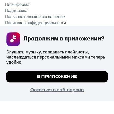
Питч-форма
Поддержка
Пользовательское соглашение
Политика конфиденциальности
Рекомендательные технологии
Продолжим в приложении? 
СКАЧАТЬ ПРИЛОЖЕНИЕ
Слушать музыку, создавать плейлисты, 
наслаждаться персональными миксами теперь 
удобно!
Незаконное потребление наркотических средств,
психотропных веществ, их аналогов причиняет вред здоровью,
Мы используем куки, чтобы на сайте все
В ПРИЛОЖЕНИЕ
их незаконный оборот запрещён и влечёт установленную
работало.
Подробнее
законодательством ответственность.
© 2026 ООО «КИОН».
ПОНЯТНО
Остаться в веб-версии
Все права защищены
18+
Главная
В приложение
Избранное