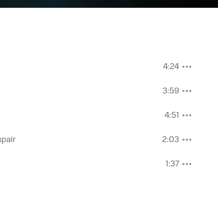
4:24
3:59
4:51
spair
2:03
1:37