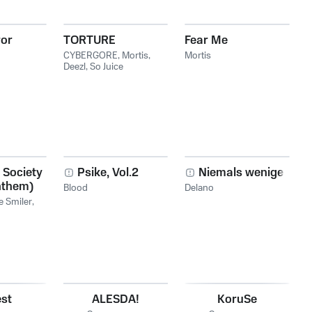
or
TORTURE
Fear Me
CYBERGORE
,
Mortis
,
Mortis
Deezl
,
So Juice
 Society
Psike, Vol.2
Niemals weniger
Anthem)
Blood
Delano
e Smiler
,
st
ALESDA!
KoruSe