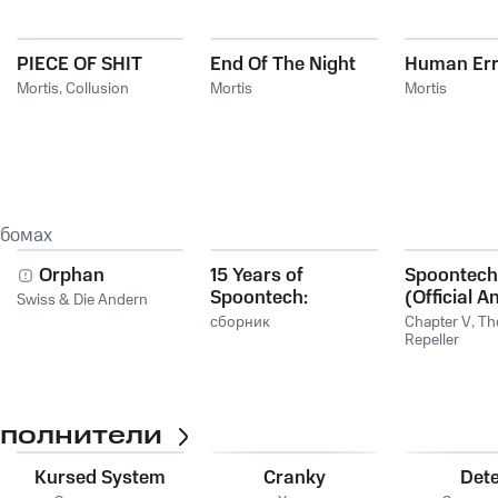
PIECE OF SHIT
End Of The Night
Human Err
Mortis
,
Collusion
Mortis
Mortis
ьбомах
Orphan
15 Years of
Spoontech
Spoontech:
(Official 
Swiss & Die Andern
Jailbreak
сборник
Chapter V
,
Th
Repeller
сполнители
Kursed System
Cranky
Dete