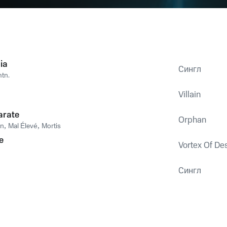
ia
Сингл
tn.
Villain
arate
Orphan
rn
,
Mal Élevé
,
Mortis
e
Vortex Of De
Сингл