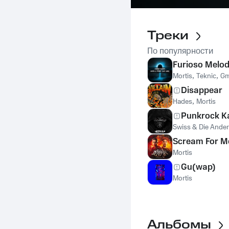
Треки
По популярности
Furioso Melod
Mortis
,
Teknic
,
Gm
Disappear
Hades
,
Mortis
Punkrock K
Swiss & Die Ande
Scream For M
Mortis
Gu(wap)
Mortis
Альбомы