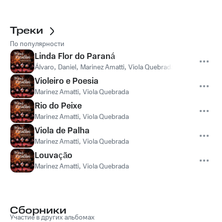
Треки
По популярности
Linda Flor do Paraná
Álvaro
,
Daniel
,
Marinez Amatti
,
Viola Quebrada
Violeiro e Poesia
Marinez Amatti
,
Viola Quebrada
Rio do Peixe
Marinez Amatti
,
Viola Quebrada
Viola de Palha
Marinez Amatti
,
Viola Quebrada
Louvação
Marinez Amatti
,
Viola Quebrada
Сборники
Участие в других альбомах