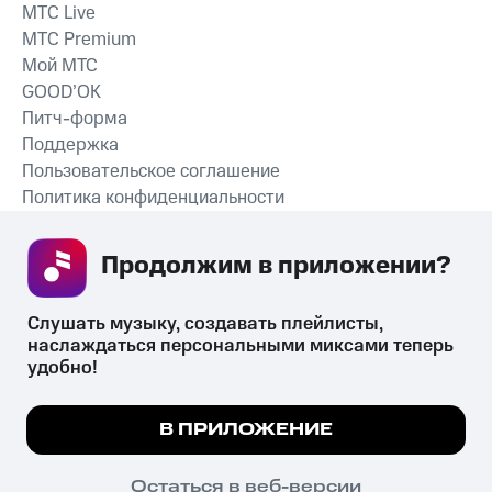
MTС Live
MTС Premium
Мой МТС
GOOD’OK
Питч-форма
Поддержка
Пользовательское соглашение
Политика конфиденциальности
Рекомендательные технологии
Продолжим в приложении? 
СКАЧАТЬ ПРИЛОЖЕНИЕ
Слушать музыку, создавать плейлисты, 
наслаждаться персональными миксами теперь 
удобно!
Незаконное потребление наркотических средств,
психотропных веществ, их аналогов причиняет вред здоровью,
Мы используем куки, чтобы на сайте все
В ПРИЛОЖЕНИЕ
их незаконный оборот запрещён и влечёт установленную
работало.
Подробнее
законодательством ответственность.
© 2026 ООО «КИОН».
ПОНЯТНО
Остаться в веб-версии