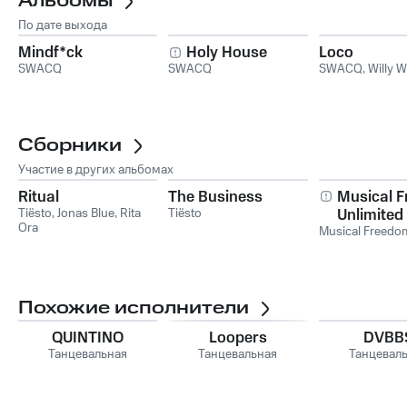
Альбомы
По дате выхода
Mindf*ck
Holy House
Loco
SWACQ
SWACQ
SWACQ
,
Willy W
Сборники
Участие в других альбомах
Ritual
The Business
Musical 
Tiësto
,
Jonas Blue
,
Rita
Tiësto
Unlimited
Ora
Musical Freedo
Похожие исполнители
QUINTINO
Loopers
DVBB
Танцевальная
Танцевальная
Танцевал