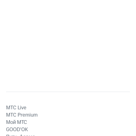
MTС Live
MTС Premium
Мой МТС
GOOD’OK