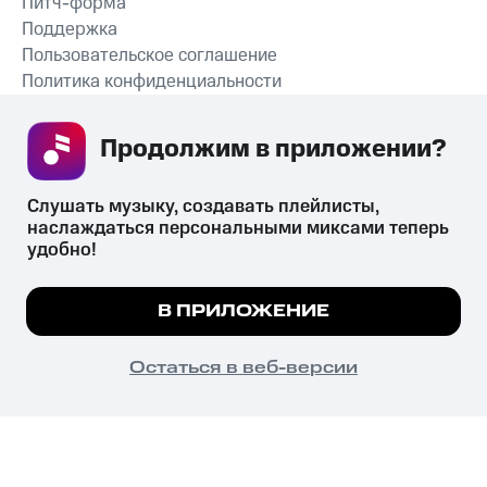
Питч-форма
Поддержка
Пользовательское соглашение
Политика конфиденциальности
Рекомендательные технологии
Продолжим в приложении? 
СКАЧАТЬ ПРИЛОЖЕНИЕ
Слушать музыку, создавать плейлисты, 
наслаждаться персональными миксами теперь 
удобно!
Незаконное потребление наркотических средств,
психотропных веществ, их аналогов причиняет вред здоровью,
Мы используем куки, чтобы на сайте все
В ПРИЛОЖЕНИЕ
их незаконный оборот запрещён и влечёт установленную
работало.
Подробнее
законодательством ответственность.
© 2026 ООО «КИОН».
ПОНЯТНО
Остаться в веб-версии
Все права защищены
18+
Главная
В приложение
Избранное