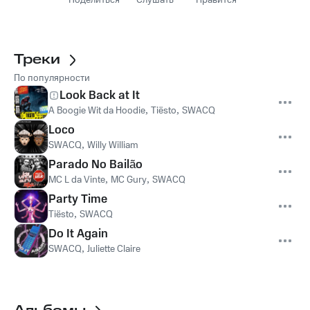
Поделиться
Слушать
Нравится
Треки
По популярности
Look Back at It
A Boogie Wit da Hoodie
,
Tiësto
,
SWACQ
Loco
SWACQ
,
Willy William
Parado No Bailão
MC L da Vinte
,
MC Gury
,
SWACQ
Party Time
Tiësto
,
SWACQ
Do It Again
SWACQ
,
Juliette Claire