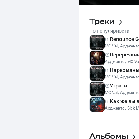
Треки
По популярности
Renounce 
MC Val
,
Арджент
Перерезанн
Ардженто
,
MC Va
Наркоман
MC Val
,
Арджент
Утрата
MC Val
,
Арджент
Как же вы 
Ардженто
,
Sick 
Альбомы