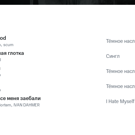
God
Тёмное нас
о
,
scum
ая глотка
Сингл
l
ы
Тёмное нас
о
Тёмное нас
о
все меня заебали
I Hate Myself
Mortem
,
IVAN DAHMER