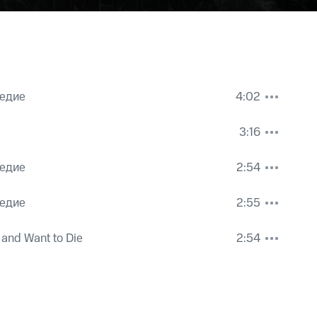
ледие
4:02
3:16
ледие
2:54
ледие
2:55
 and Want to Die
2:54