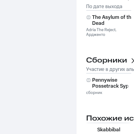
По дате выхода
The Asylum of the
Dead
Adria The Reject
,
Ардженто
Сборники
Участие в других ал
Pennywise
Possetrack Syphe
сборник
Похожие и
Skabbibal