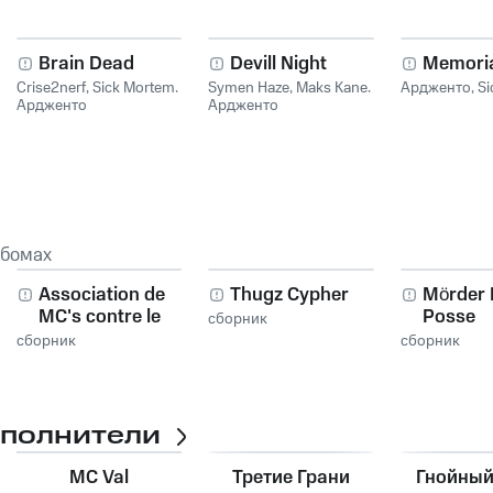
Brain Dead
Devill Night
Memoria
Crise2nerf
,
Sick Mortem
,
Symen Haze
,
Maks Kane
,
Ардженто
,
Si
Ардженто
Ардженто
ьбомах
Association de
Thugz Cypher
Mörder 
r
MC's contre le
Posse
сборник
clergé
сборник
сборник
сполнители
MC Val
Третие Грани
Гнойны