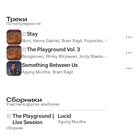
Треки
По популярности
Stay
Noni
,
Kenny Gabriel
,
Bram Ragil
,
Popsickle
,
Rafi Muhammad
,
The Playground Vol. 3
Boogiemen
,
Winky Wiryawan
,
Jordy Waelauruw
,
Tommy Prat
Something Between Us
Agung Munthe
,
Bram Ragil
Сборники
Участие в других альбомах
The Playground |
Lucid
Live Session
Agung Munthe
сборник