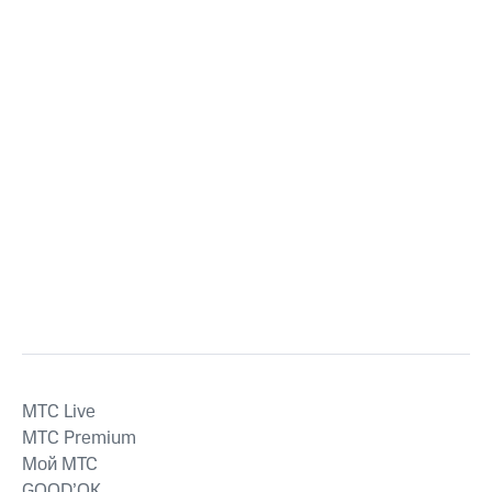
MTС Live
MTС Premium
Мой МТС
GOOD’OK