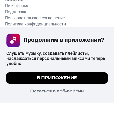
Питч-форма
Поддержка
Пользовательское соглашение
Политика конфиденциальности
Рекомендательные технологии
Продолжим в приложении? 
СКАЧАТЬ ПРИЛОЖЕНИЕ
Слушать музыку, создавать плейлисты, 
наслаждаться персональными миксами теперь 
удобно!
Незаконное потребление наркотических средств,
психотропных веществ, их аналогов причиняет вред здоровью,
Мы используем куки, чтобы на сайте все
В ПРИЛОЖЕНИЕ
их незаконный оборот запрещён и влечёт установленную
работало.
Подробнее
законодательством ответственность.
© 2026 ООО «КИОН».
ПОНЯТНО
Остаться в веб-версии
Все права защищены
18+
Главная
В приложение
Избранное