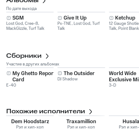
Альбомы
По дате выхода
SGM
Give It Up
Ketchup
Lost God
,
Cree-8
,
Px-TNE
,
Lost God
,
Turf
12 Gauge Shotie
MackGizzle
,
Turf Talk
Talk
Talk
,
Point Blan
Сборники
Участие в других альбомах
My Ghetto Report
The Outsider
World Wide
Card
DJ Shadow
Exclusive M
E-40
3-D
Похожие исполнители
Dem Hoodstarz
Traxamillion
Husal
Рэп и хип-хоп
Рэп и хип-хоп
Рэп и хип