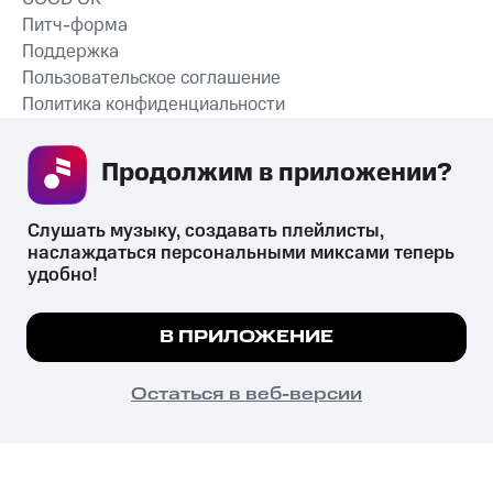
Питч-форма
Поддержка
Пользовательское соглашение
Политика конфиденциальности
Рекомендательные технологии
Продолжим в приложении? 
СКАЧАТЬ ПРИЛОЖЕНИЕ
Слушать музыку, создавать плейлисты, 
наслаждаться персональными миксами теперь 
удобно!
Незаконное потребление наркотических средств,
психотропных веществ, их аналогов причиняет вред здоровью,
Мы используем куки, чтобы на сайте все
В ПРИЛОЖЕНИЕ
их незаконный оборот запрещён и влечёт установленную
работало.
Подробнее
законодательством ответственность.
© 2026 ООО «КИОН».
ПОНЯТНО
Остаться в веб-версии
Все права защищены
18+
Главная
В приложение
Избранное