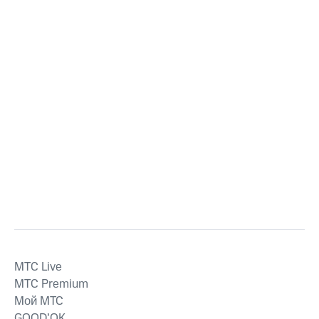
MTС Live
MTС Premium
Мой МТС
GOOD’OK