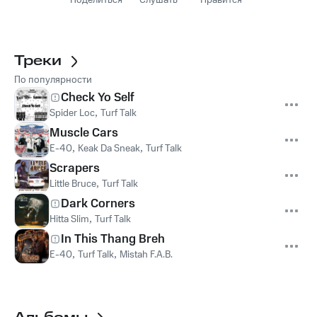
Поделиться
Слушать
Нравится
Треки
По популярности
Check Yo Self
Spider Loc
,
Turf Talk
Muscle Cars
E-40
,
Keak Da Sneak
,
Turf Talk
Scrapers
Little Bruce
,
Turf Talk
Dark Corners
Hitta Slim
,
Turf Talk
In This Thang Breh
E-40
,
Turf Talk
,
Mistah F.A.B.