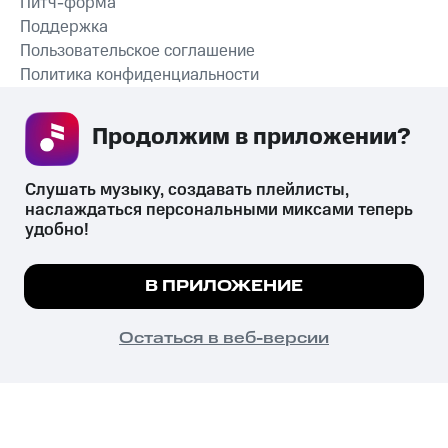
Питч-форма
Поддержка
Пользовательское соглашение
Политика конфиденциальности
Рекомендательные технологии
Продолжим в приложении? 
СКАЧАТЬ ПРИЛОЖЕНИЕ
Слушать музыку, создавать плейлисты, 
наслаждаться персональными миксами теперь 
удобно!
Незаконное потребление наркотических средств,
психотропных веществ, их аналогов причиняет вред здоровью,
Мы используем куки, чтобы на сайте все
В ПРИЛОЖЕНИЕ
их незаконный оборот запрещён и влечёт установленную
работало.
Подробнее
законодательством ответственность.
© 2026 ООО «КИОН».
ПОНЯТНО
Остаться в веб-версии
Все права защищены
18+
Главная
В приложение
Избранное