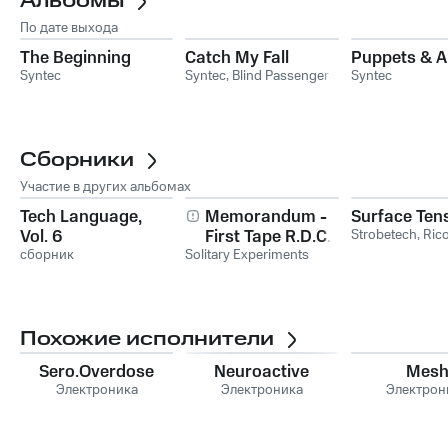
Альбомы
По дате выхода
The Beginning
Catch My Fall
Puppets & A
Syntec
Syntec
,
Blind Passenger
Syntec
Сборники
Участие в других альбомах
Tech Language,
Memorandum -
Surface Ten
Vol. 6
First Tape R.D.C.E.
Strobetech
,
Ric
сборник
Solitary Experiments
& Best of Remixed
Похожие исполнители
Sero.Overdose
Neuroactive
Mes
Электроника
Электроника
Электрон