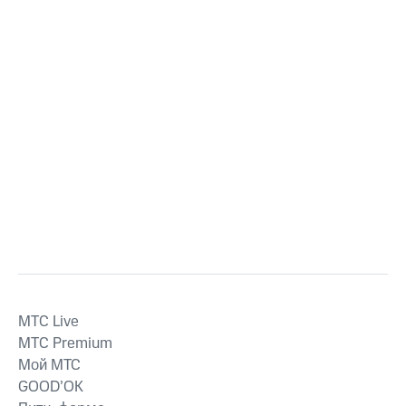
MTС Live
MTС Premium
Мой МТС
GOOD’OK