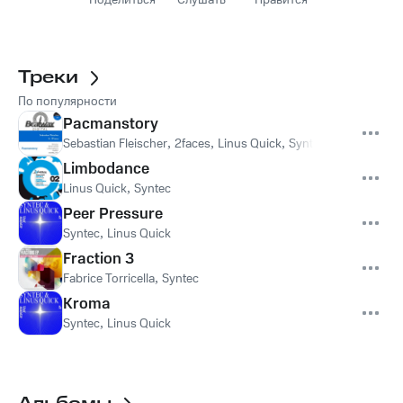
Поделиться
Слушать
Нравится
Треки
По популярности
Pacmanstory
Sebastian Fleischer
,
2faces
,
Linus Quick
,
Syntec
Limbodance
Linus Quick
,
Syntec
Peer Pressure
Syntec
,
Linus Quick
Fraction 3
Fabrice Torricella
,
Syntec
Kroma
Syntec
,
Linus Quick