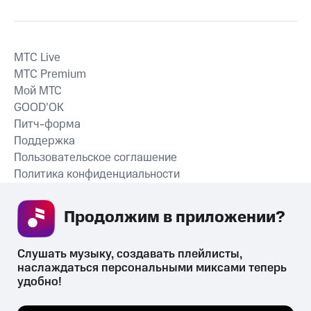
MTС Live
MTС Premium
Мой МТС
GOOD’OK
Питч-форма
Поддержка
Пользовательское соглашение
Политика конфиденциальности
Рекомендательные технологии
Продолжим в приложении? 
СКАЧАТЬ ПРИЛОЖЕНИЕ
Слушать музыку, создавать плейлисты, 
наслаждаться персональными миксами теперь 
удобно!
Незаконное потребление наркотических средств,
психотропных веществ, их аналогов причиняет вред здоровью,