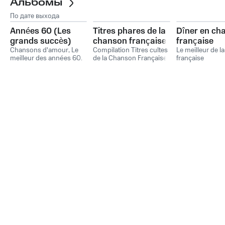
Альбомы
По дате выхода
Années 60 (Les
Titres phares de la
Dîner en ch
grands succès)
chanson française
française
Chansons d'amour
,
Le
Compilation Titres cultes
Le meilleur de l
meilleur des années 60
,
de la Chanson Française
,
française
Chansons Françaises De
L'Essentiel De La
Légende
Chanson Française
,
Chansons Françaises De
Légende