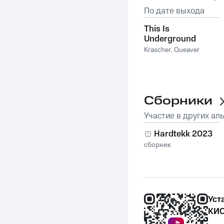
По дате выхода
This Is
Underground
Krascher
,
Queaver
Сборники
Участие в других ал
Hardtekk 2023
сборник
Уст
КИО