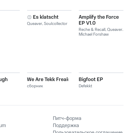
Es klatscht
Amplify the Force
EP V1.0
Queaver
,
Soulcollector
Reche & Recall
,
Queaver
,
Michael Forshaw
ugh
We Are Tekk Freakz
Bigfoot EP
сборник
Defekkt
Питч-форма
ium
Поддержка
Пользовательское соглашение