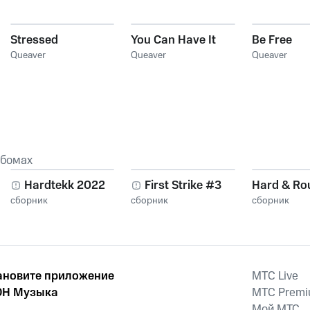
Stressed
You Can Have It
Be Free
Queaver
Queaver
Queaver
ьбомах
Hardtekk 2022
First Strike #3
Hard & Ro
сборник
сборник
сборник
ановите приложение
MTС Live
Н Музыка
MTС Prem
Мой МТС