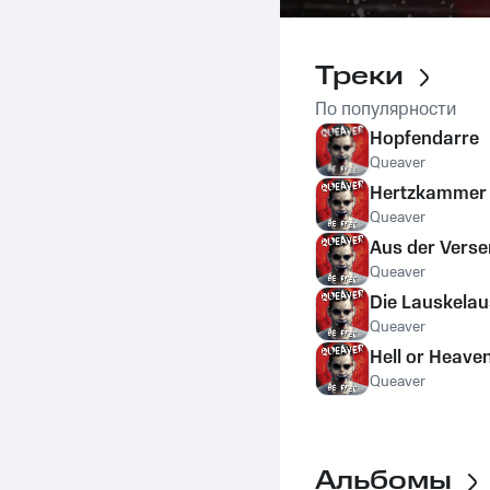
Треки
По популярности
Hopfendarre
Queaver
Hertzkammer
Queaver
Aus der Vers
Queaver
Die Lauskelau
Queaver
Hell or Heave
Queaver
Альбомы