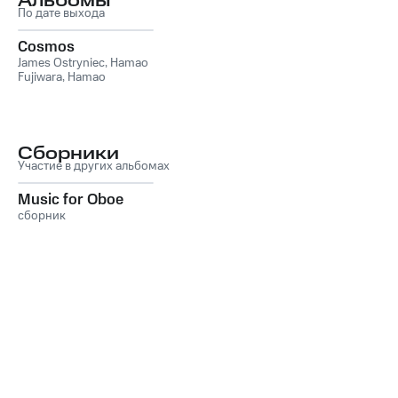
Альбомы
По дате выхода
Cosmos
James Ostryniec
,
Hamao
Fujiwara
,
Hamao
Fujiwara, James
Ostryniec
Сборники
Участие в других альбомах
Music for Oboe
сборник