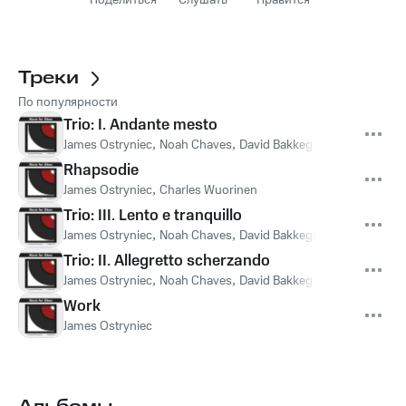
Поделиться
Слушать
Нравится
Треки
По популярности
Trio: I. Andante mesto
James Ostryniec
,
Noah Chaves
,
David Bakkegard
Rhapsodie
James Ostryniec
,
Charles Wuorinen
Trio: III. Lento e tranquillo
James Ostryniec
,
Noah Chaves
,
David Bakkegard
Trio: II. Allegretto scherzando
James Ostryniec
,
Noah Chaves
,
David Bakkegard
Work
James Ostryniec