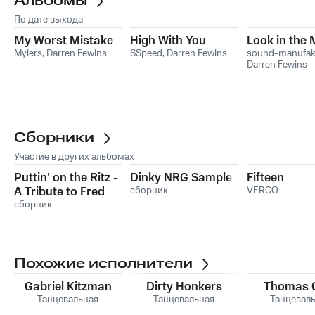
Альбомы
По дате выхода
My Worst Mistake
High With You
Look in the 
Mylers
,
Darren Fewins
6Speed
,
Darren Fewins
sound-manufa
Darren Fewins
Сборники
Участие в других альбомах
Puttin' on the Ritz -
Dinky NRG Sampler
Fifteen
A Tribute to Fred
сборник
VERCO
Astaire
сборник
Похожие исполнители
Gabriel Kitzman
Dirty Honkers
Thomas 
Танцевальная
Танцевальная
Танцевал