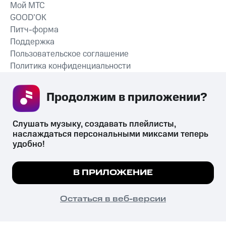
Мой МТС
GOOD’OK
Питч-форма
Поддержка
Пользовательское соглашение
Политика конфиденциальности
Рекомендательные технологии
Продолжим в приложении? 
СКАЧАТЬ ПРИЛОЖЕНИЕ
Слушать музыку, создавать плейлисты, 
наслаждаться персональными миксами теперь 
удобно!
Незаконное потребление наркотических средств,
психотропных веществ, их аналогов причиняет вред здоровью,
Мы используем куки, чтобы на сайте все
В ПРИЛОЖЕНИЕ
их незаконный оборот запрещён и влечёт установленную
работало.
Подробнее
законодательством ответственность.
© 2026 ООО «КИОН».
ПОНЯТНО
Остаться в веб-версии
Все права защищены
18+
Главная
В приложение
Избранное