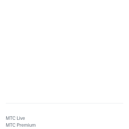
MTС Live
MTС Premium