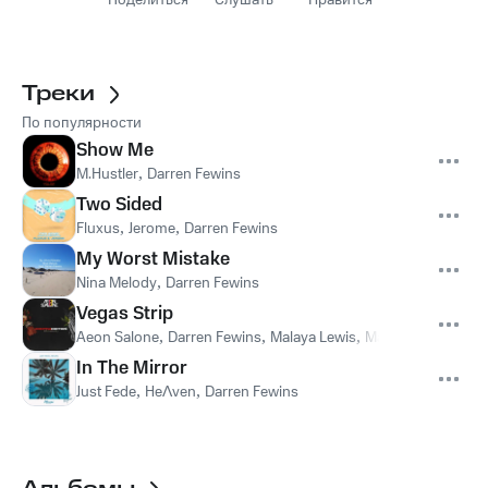
Поделиться
Слушать
Нравится
Треки
По популярности
Show Me
M.Hustler
,
Darren Fewins
Two Sided
Fluxus
,
Jerome
,
Darren Fewins
My Worst Mistake
Nina Melody
,
Darren Fewins
Vegas Strip
Aeon Salone
,
Darren Fewins
,
Malaya Lewis
,
Maya Lewis
In The Mirror
Just Fede
,
HeɅven
,
Darren Fewins