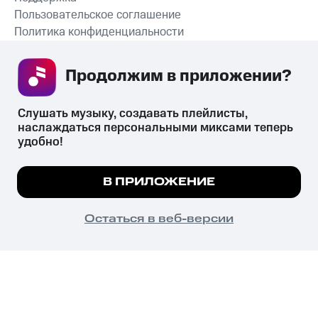
Пользовательское соглашение
Политика конфиденциальности
Рекомендательные технологии
Продолжим в приложении? 
СКАЧАТЬ ПРИЛОЖЕНИЕ
Слушать музыку, создавать плейлисты, 
наслаждаться персональными миксами теперь 
удобно!
Незаконное потребление наркотических средств,
психотропных веществ, их аналогов причиняет вред здоровью,
Мы используем куки, чтобы на сайте все
В ПРИЛОЖЕНИЕ
их незаконный оборот запрещён и влечёт установленную
работало.
Подробнее
законодательством ответственность.
© 2026 ООО «КИОН».
ПОНЯТНО
Остаться в веб-версии
Все права защищены
18+
Главная
В приложение
Избранное