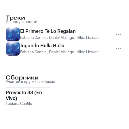
Треки
По популярности
El Primero Te Lo Regalan
Fabiana Cantilo
,
Daniel Melingo
,
Hilda Lizarazu
,
Hnas Vidal
,
Pip
Jugando Hulla Hulla
Fabiana Cantilo
,
Daniel Melingo
,
Hilda Lizarazu
,
Hnas Vidal
,
Pip
Сборники
Участие в других альбомах
Proyecto 33 (En
Vivo)
Fabiana Cantilo