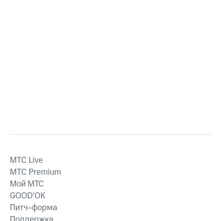
MTС Live
MTС Premium
Мой МТС
GOOD’OK
Питч-форма
Поддержка