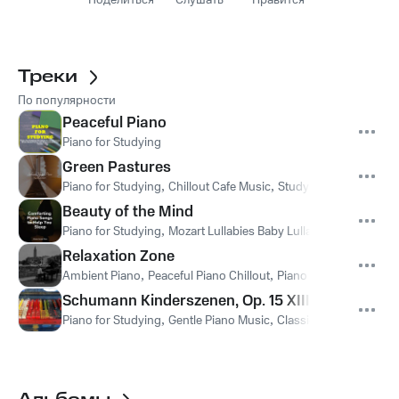
Поделиться
Слушать
Нравится
Треки
По популярности
Peaceful Piano
Piano for Studying
Green Pastures
Piano for Studying
,
Chillout Cafe Music
,
Study Power
Beauty of the Mind
Piano for Studying
,
Mozart Lullabies Baby Lullaby
,
Piano Bar Mu
Relaxation Zone
Ambient Piano
,
Peaceful Piano Chillout
,
Piano for Studying
Schumann Kinderszenen, Op. 15 XIII. Der Dichter
Piano for Studying
,
Gentle Piano Music
,
Classic Piano