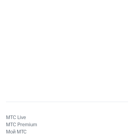
MTС Live
MTС Premium
Мой МТС