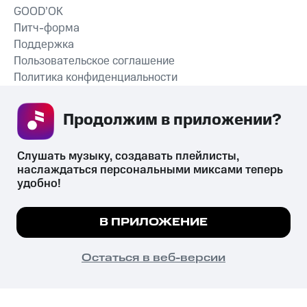
GOOD’OK
Питч-форма
Поддержка
Пользовательское соглашение
Политика конфиденциальности
Рекомендательные технологии
Продолжим в приложении? 
СКАЧАТЬ ПРИЛОЖЕНИЕ
Слушать музыку, создавать плейлисты, 
наслаждаться персональными миксами теперь 
удобно!
Незаконное потребление наркотических средств,
психотропных веществ, их аналогов причиняет вред здоровью,
Мы используем куки, чтобы на сайте все
В ПРИЛОЖЕНИЕ
их незаконный оборот запрещён и влечёт установленную
работало.
Подробнее
законодательством ответственность.
© 2026 ООО «КИОН».
ПОНЯТНО
Остаться в веб-версии
Все права защищены
18+
Главная
В приложение
Избранное