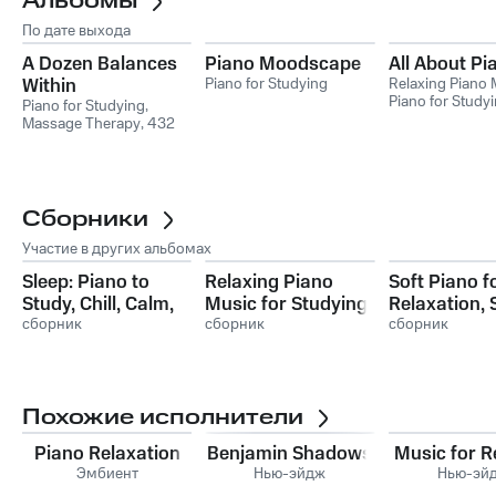
Альбомы
По дате выхода
A Dozen Balances
Piano Moodscape
All About Pi
Within
Piano for Studying
Relaxing Piano 
Piano for Study
Piano for Studying
,
Romantic Piano
Massage Therapy
,
432
Hz
Сборники
Участие в других альбомах
Sleep: Piano to
Relaxing Piano
Soft Piano f
Study, Chill, Calm,
Music for Studying,
Relaxation, 
Ballads, Therapy,
сборник
Sleeping, Yoga,
сборник
Sleep, Zen, 
сборник
Relaxation
Meditation, Zen,
Meditation,
Chill, Harmony,
Harmony, Se
Serenity
Похожие исполнители
Piano Relaxation
Benjamin Shadows
Music for 
Эмбиент
Нью-эйдж
Нью-эй