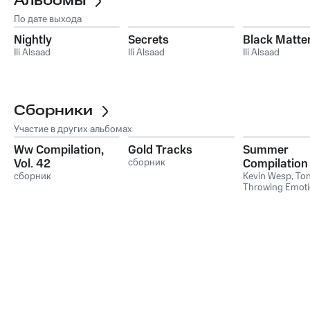
Альбомы
По дате выхода
Nightly
Secrets
Black Matte
Ili Alsaad
Ili Alsaad
Ili Alsaad
Сборники
Участие в других альбомах
Ww Compilation,
Gold Tracks
Summer
Vol. 42
сборник
Compilation
сборник
B Side
Kevin Wesp
,
Ton
Throwing Emot