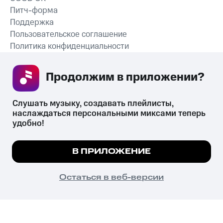
Питч-форма
Поддержка
Пользовательское соглашение
Политика конфиденциальности
Рекомендательные технологии
Продолжим в приложении? 
СКАЧАТЬ ПРИЛОЖЕНИЕ
Слушать музыку, создавать плейлисты, 
наслаждаться персональными миксами теперь 
удобно!
Незаконное потребление наркотических средств,
психотропных веществ, их аналогов причиняет вред здоровью,
Мы используем куки, чтобы на сайте все
В ПРИЛОЖЕНИЕ
их незаконный оборот запрещён и влечёт установленную
работало.
Подробнее
законодательством ответственность.
© 2026 ООО «КИОН».
ПОНЯТНО
Остаться в веб-версии
Все права защищены
18+
Главная
В приложение
Избранное