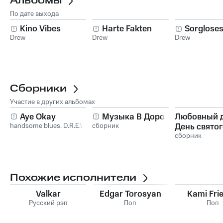
Альбомы
По дате выхода
Kino Vibes
Harte Fakten
Sorgloses
Drew
Drew
Drew
Сборники
Участие в других альбомах
Aye Okay
Музыка В Дорогу
Любовный д
handsome blues
,
D.R.E.W
сборник
День святог
Валентина.
сборник
Похожие исполнители
Valkar
Edgar Torosyan
Kami Fri
Русский рэп
Поп
Поп