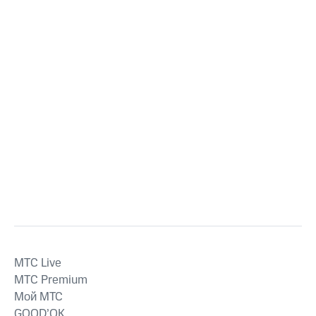
MTС Live
MTС Premium
Мой МТС
GOOD’OK