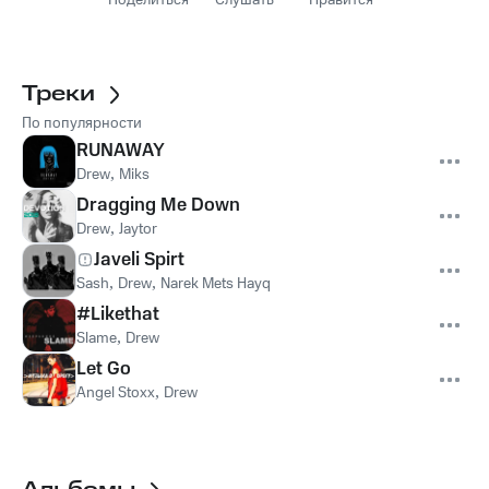
Поделиться
Слушать
Нравится
Треки
По популярности
RUNAWAY
Drew
,
Miks
Dragging Me Down
Drew
,
Jaytor
Javeli Spirt
Sash
,
Drew
,
Narek Mets Hayq
#Likethat
Slame
,
Drew
Let Go
Angel Stoxx
,
Drew