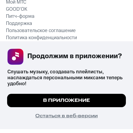
Мой МТС
GOOD’OK
Питч-форма
Поддержка
Пользовательское соглашение
Политика конфиденциальности
Рекомендательные технологии
Продолжим в приложении? 
СКАЧАТЬ ПРИЛОЖЕНИЕ
Слушать музыку, создавать плейлисты, 
наслаждаться персональными миксами теперь 
удобно!
Незаконное потребление наркотических средств,
психотропных веществ, их аналогов причиняет вред здоровью,
Мы используем куки, чтобы на сайте все
В ПРИЛОЖЕНИЕ
их незаконный оборот запрещён и влечёт установленную
работало.
Подробнее
законодательством ответственность.
© 2026 ООО «КИОН».
ПОНЯТНО
Остаться в веб-версии
Все права защищены
18+
Главная
В приложение
Избранное