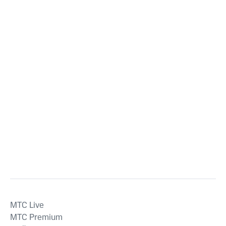
MTС Live
MTС Premium