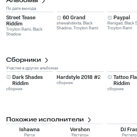
Альбомы
По дате выхода
Street Tease
60 Grand
Paypal
Riddim
shewahdexta
,
Black
Renigad
,
Black
Shadow
,
Troyton Rami
Troyton Rami
Troyton Rami
,
Black
Shadow
Сборники
Участие в других альбомах
Dark Shades
Hardstyle 2018 #2
Tattoo Fl
Riddim
сборник
Riddim
сборник
сборник
Похожие исполнители
Ishawna
Vershon
DJ Fra
Регги
Реггетон
Реггет