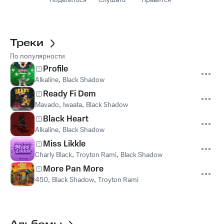
Поделиться
Слушать
Нравится
Треки
По популярности
Profile
Alkaline
,
Black Shadow
Ready Fi Dem
Mavado
,
Iwaata
,
Black Shadow
Black Heart
Alkaline
,
Black Shadow
Miss Likkle
Charly Black
,
Troyton Rami
,
Black Shadow
More Pan More
450
,
Black Shadow
,
Troyton Rami