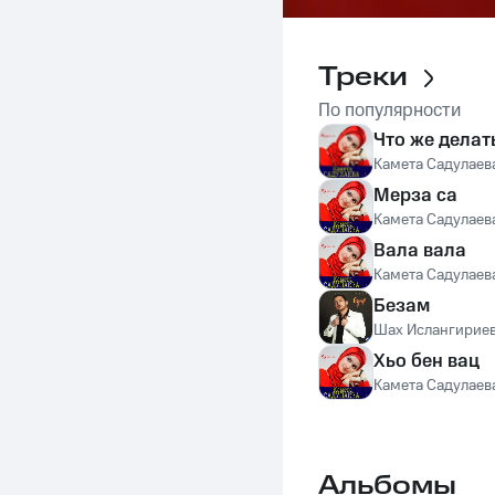
Треки
По популярности
Что же делат
Камета Садулаев
Мерза са
Камета Садулаев
Вала вала
Камета Садулаев
Безам
Шах Ислангирие
Хьо бен вац
Камета Садулаев
Альбомы