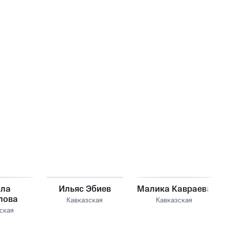
ила
Ильяс Эбиев
Малика Кавраева
пова
Кавказская
Кавказская
ская