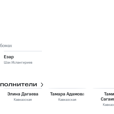
ьбомах
Езар
Шах Ислангириев
сполнители
Элина Дагаева
Тамара Адамова
Там
Сагаи
Кавказская
Кавказская
Кавказ