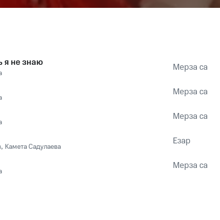
ь я не знаю
Мерза са
а
Мерза са
а
Мерза са
а
Езар
в
,
Камета Садулаева
Мерза са
а