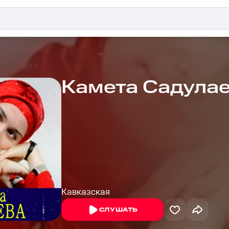
Камета Садула
Кавказская
СЛУШАТЬ