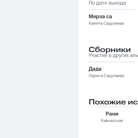
По дате выхода
Мерза са
Камета Садулаева
Сборники
Участие в других ал
Дада
Лариса Садулаева
Похожие и
Рани
Кавказская