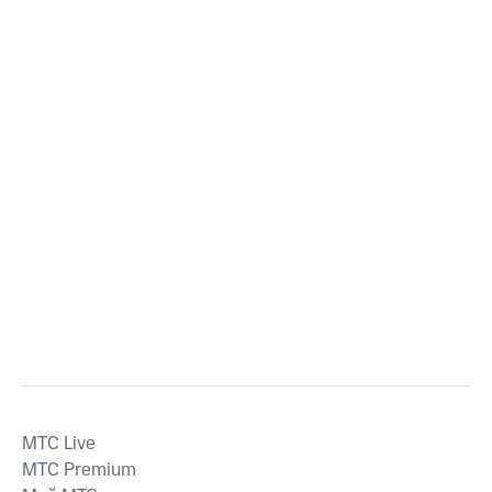
MTС Live
MTС Premium