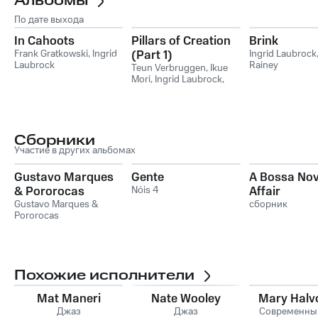
Альбомы
По дате выхода
In Cahoots
Pillars of Creation
Brink
Frank Gratkowski
,
Ingrid
(Part 1)
Ingrid Laubrock
Laubrock
Rainey
Teun Verbruggen
,
Ikue
Mori
,
Ingrid Laubrock
,
Bram De Looze
Сборники
Участие в других альбомах
Gustavo Marques
Gente
A Bossa Nov
& Pororocas
Nóis 4
Affair
Gustavo Marques &
сборник
Pororocas
Похожие исполнители
Mat Maneri
Nate Wooley
Mary Halv
Джаз
Джаз
Современны