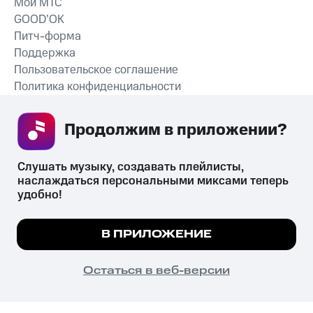
Мой МТС
GOOD’OK
Питч-форма
Поддержка
Пользовательское соглашение
Политика конфиденциальности
Рекомендательные технологии
Продолжим в приложении? 
СКАЧАТЬ ПРИЛОЖЕНИЕ
Слушать музыку, создавать плейлисты, 
наслаждаться персональными миксами теперь 
удобно!
Незаконное потребление наркотических средств,
психотропных веществ, их аналогов причиняет вред здоровью,
Мы используем куки, чтобы на сайте все
В ПРИЛОЖЕНИЕ
их незаконный оборот запрещён и влечёт установленную
работало.
Подробнее
законодательством ответственность.
© 2026 ООО «КИОН».
ПОНЯТНО
Остаться в веб-версии
Все права защищены
18+
Главная
В приложение
Избранное