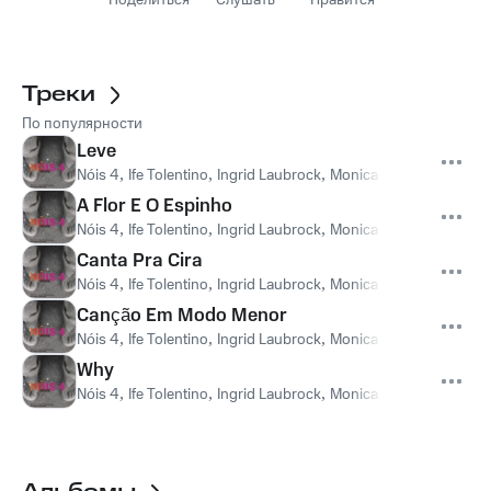
Поделиться
Слушать
Нравится
Треки
По популярности
Leve
Nóis 4
,
Ife Tolentino
,
Ingrid Laubrock
,
Monica Vasconcelos
,
Ch
A Flor E O Espinho
Nóis 4
,
Ife Tolentino
,
Ingrid Laubrock
,
Monica Vasconcelos
,
Ch
Canta Pra Cira
Nóis 4
,
Ife Tolentino
,
Ingrid Laubrock
,
Monica Vasconcelos
,
Ch
Canção Em Modo Menor
Nóis 4
,
Ife Tolentino
,
Ingrid Laubrock
,
Monica Vasconcelos
,
Ch
Why
Nóis 4
,
Ife Tolentino
,
Ingrid Laubrock
,
Monica Vasconcelos
,
Ch