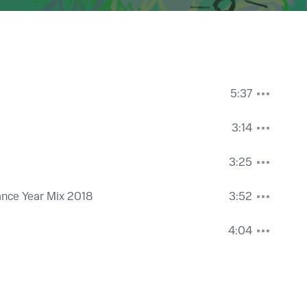
5:37
3:14
3:25
rance Year Mix 2018
3:52
4:04