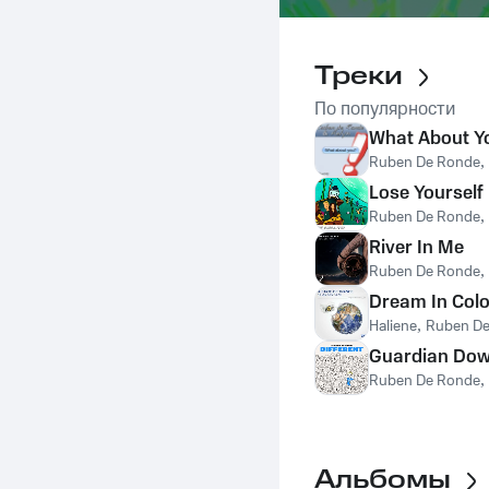
Треки
По популярности
What About Y
Ruben De Ronde
,
Lose Yourself
Ruben De Ronde
,
River In Me
Ruben De Ronde
,
Dream In Colo
Haliene
,
Ruben D
Guardian Do
Ruben De Ronde
,
Альбомы