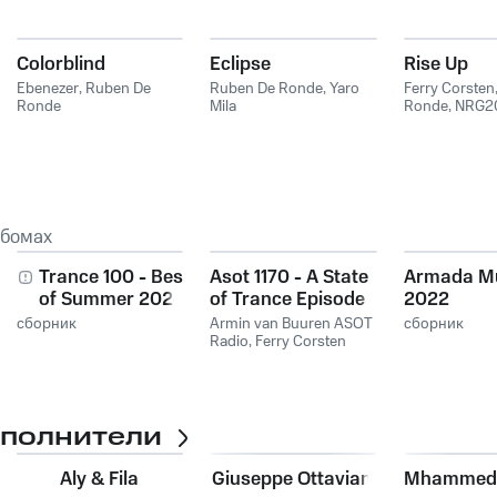
Colorblind
Eclipse
Rise Up
Ebenezer
,
Ruben De
Ruben De Ronde
,
Yaro
Ferry Corsten
Ronde
Mila
Ronde
,
NRG2
AVIRA
ьбомах
Trance 100 - Best
Asot 1170 - A State
Armada M
of Summer 2024
of Trance Episode
2022
1170
сборник
Armin van Buuren ASOT
сборник
Radio
,
Ferry Corsten
сполнители
Aly & Fila
Giuseppe Ottaviani
Mhammed 