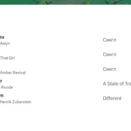
ou
Сингл
Aelyn
Сингл
That Girl
Сингл
Amber Revival
r
A State of T
e Ronde
wn
Different
Henrik Zuberstein