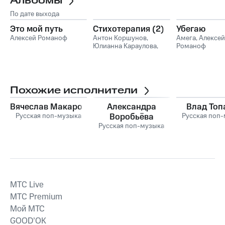
Альбомы
По дате выхода
Это мой путь
Стихотерапия (2)
Убегаю
Алексей Романоф
Антон Коршунов
,
Амега
,
Алексей
Юлианна Караулова
,
Романоф
IVAN
,
Дана Соколова
,
Алексей Романоф
,
Мария Меженная
Похожие исполнители
Вячеслав Макаров
Александра
Влад Топ
Русская поп-музыка
Воробьёва
Русская поп
Русская поп-музыка
MTС Live
MTС Premium
Мой МТС
GOOD’OK