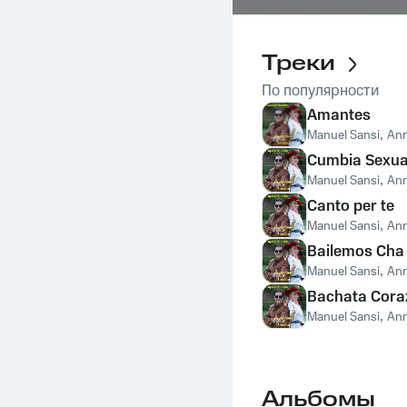
Треки
По популярности
Amantes
Manuel Sansi
,
Ann
Cumbia Sexua
Manuel Sansi
,
Ann
Canto per te
Manuel Sansi
,
Ann
Bailemos Cha
Manuel Sansi
,
Ann
Bachata Cora
Manuel Sansi
,
Ann
Альбомы