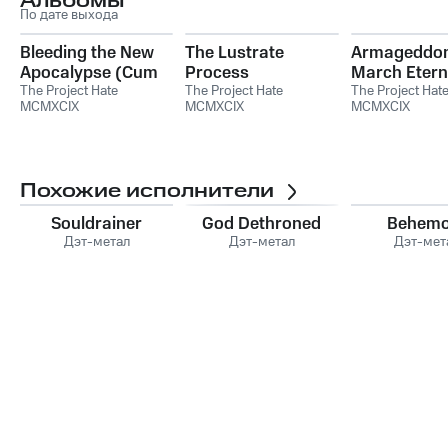
Альбомы
По дате выхода
Bleeding the New
The Lustrate
Armageddo
Apocalypse (Cum
Process
March Etern
Vitriciis In Manubis
The Project Hate
The Project Hate
Symphonies o
The Project Hat
MCMXCIX
MCMXCIX
MCMXCIX
Armis)
Wrists
Похожие исполнители
Souldrainer
God Dethroned
Behemo
Дэт-метал
Дэт-метал
Дэт-мет