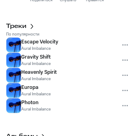
Поделиться
Слушать
Нравится
Треки
По популярности
Escape Velocity
Aural Imbalance
Gravity Shift
Aural Imbalance
Heavenly Spirit
Aural Imbalance
Europa
Aural Imbalance
Photon
Aural Imbalance