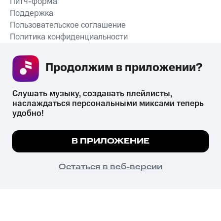
Питч-форма
Поддержка
Пользовательское соглашение
Политика конфиденциальности
Рекомендательные технологии
Продолжим в приложении? 
СКАЧАТЬ ПРИЛОЖЕНИЕ
Слушать музыку, создавать плейлисты, 
наслаждаться персональными миксами теперь 
удобно!
Незаконное потребление наркотических средств,
психотропных веществ, их аналогов причиняет вред здоровью,
Мы используем куки, чтобы на сайте все
В ПРИЛОЖЕНИЕ
их незаконный оборот запрещён и влечёт установленную
работало.
Подробнее
законодательством ответственность.
© 2026 ООО «КИОН».
ПОНЯТНО
Остаться в веб-версии
Все права защищены
18+
Главная
В приложение
Избранное