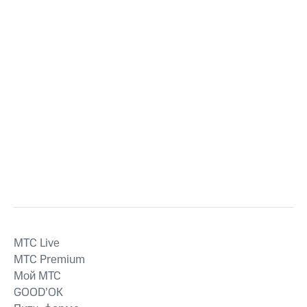
MTС Live
MTС Premium
Мой МТС
GOOD’OK