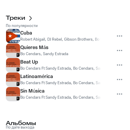
Треки
По популярности
Cuba
Robert Abigail
,
DJ Rebel
,
Gibson Brothers
,
Bo Cendars
,
Sandy 
Quieres Más
Bo Cendars
,
Sandy Estrada
Beat Up
Bo Cendars Ft Sandy Estrada
,
Bo Cendars
,
Sandy Estrada
Latinoamérica
Bo Cendars Ft Sandy Estrada
,
Bo Cendars
,
Sandy Estrada
Sin Música
Bo Cendars Ft Sandy Estrada
,
Bo Cendars
,
Sandy Estrada
Альбомы
По дате выхода