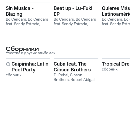
Sin Musica -
Beat up - Lu-Fuki
Quieres Más
Blazing
EP
Latinoaméri
Bo Cendars
,
Bo Cendars
Bo Cendars
,
Bo Cendars
Bo Cendars
,
Bo 
feat. Sandy Estrada
,
feat. Sandy Estrada
,
feat. Sandy Estr
Sandy Estrada
Sandy Estrada
Sandy Estrada
Сборники
Участие в других альбомах
Caipirinha: Latin
Cuba feat. The
Tropical Dr
Pool Party
Gibson Brothers
сборник
сборник
DJ Rebel
,
Gibson
Brothers
,
Robert Abigail