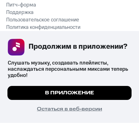
Питч-форма
Поддержка
Пользовательское соглашение
Политика конфиденциальности
Рекомендательные технологии
Продолжим в приложении? 
СКАЧАТЬ ПРИЛОЖЕНИЕ
Слушать музыку, создавать плейлисты, 
наслаждаться персональными миксами теперь 
удобно!
Незаконное потребление наркотических средств,
психотропных веществ, их аналогов причиняет вред здоровью,
Мы используем куки, чтобы на сайте все
В ПРИЛОЖЕНИЕ
их незаконный оборот запрещён и влечёт установленную
работало.
Подробнее
законодательством ответственность.
© 2026 ООО «КИОН».
ПОНЯТНО
Остаться в веб-версии
Все права защищены
18+
Главная
В приложение
Избранное