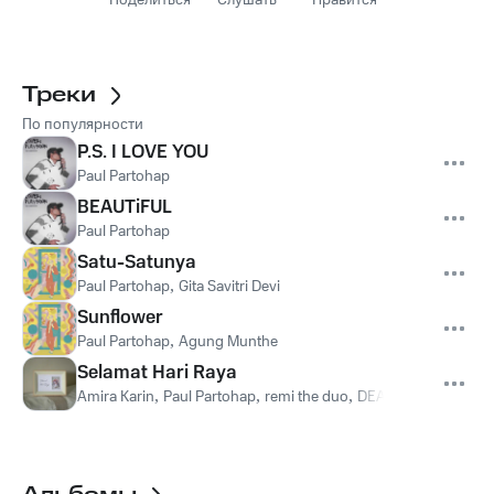
Поделиться
Слушать
Нравится
Треки
По популярности
P.S. I LOVE YOU
Paul Partohap
BEAUTiFUL
Paul Partohap
Satu-Satunya
Paul Partohap
,
Gita Savitri Devi
Sunflower
Paul Partohap
,
Agung Munthe
Selamat Hari Raya
Amira Karin
,
Paul Partohap
,
remi the duo
,
DEABDIL