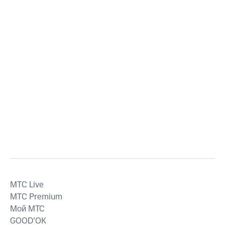
MTС Live
MTС Premium
Мой МТС
GOOD’OK