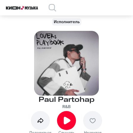
Исполнитель
Paul Partohap
R&B