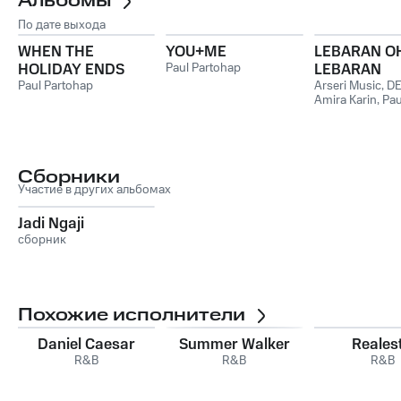
Альбомы
По дате выхода
WHEN THE
YOU+ME
LEBARAN O
HOLIDAY ENDS
Paul Partohap
LEBARAN
Paul Partohap
Arseri Music
,
DE
Amira Karin
,
Pau
Partohap
,
remi 
Сборники
Участие в других альбомах
Jadi Ngaji
сборник
Похожие исполнители
Daniel Caesar
Summer Walker
Reales
R&B
R&B
R&B