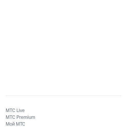
MTС Live
MTС Premium
Мой МТС