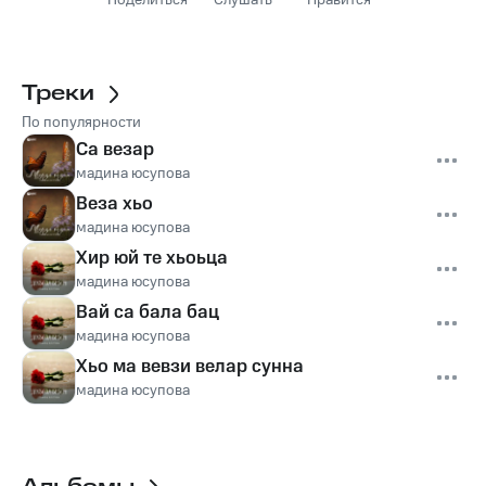
Поделиться
Слушать
Нравится
Треки
По популярности
Са везар
мадина юсупова
Веза хьо
мадина юсупова
Хир юй те хьоьца
мадина юсупова
Вай са бала бац
мадина юсупова
Хьо ма вевзи велар сунна
мадина юсупова