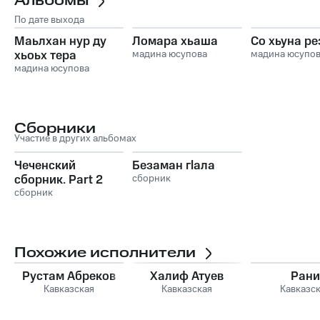
Альбомы
По дате выхода
Маьлхан нур ду
Ломара хьаша
Со хьуна ре
хьоьх тера
мадина юсупова
мадина юсупо
мадина юсупова
Сборники
Участие в других альбомах
Чеченский
Безаман гlала
сборник. Part 2
сборник
сборник
Похожие исполнители
Рустам Абреков
Халиф Атуев
Рани
Кавказская
Кавказская
Кавказс