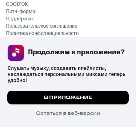
GOOD’OK
Питч-форма
Поддержка
Пользовательское соглашение
Политика конфиденциальности
Рекомендательные технологии
Продолжим в приложении? 
СКАЧАТЬ ПРИЛОЖЕНИЕ
Слушать музыку, создавать плейлисты, 
наслаждаться персональными миксами теперь 
удобно!
Незаконное потребление наркотических средств,
психотропных веществ, их аналогов причиняет вред здоровью,
Мы используем куки, чтобы на сайте все
В ПРИЛОЖЕНИЕ
их незаконный оборот запрещён и влечёт установленную
работало.
Подробнее
законодательством ответственность.
© 2026 ООО «КИОН».
ПОНЯТНО
Остаться в веб-версии
Все права защищены
18+
Главная
В приложение
Избранное